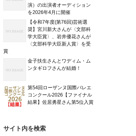
演）の出演者オーディション
を2026年4月に開催
【令和7年度(第76回)芸術選
奨】宮川新大さんが〈文部科
学大臣賞〉、岩井優花さんが
〈文部科学大臣新人賞〉を受
賞
金子扶生さんとワディム・ム
ンタギロフさんが結婚！
第54回ローザンヌ国際バレエ
コンクール2026【ファイナル
結果】佐居勇星さん第5位入賞
サイト内を検索