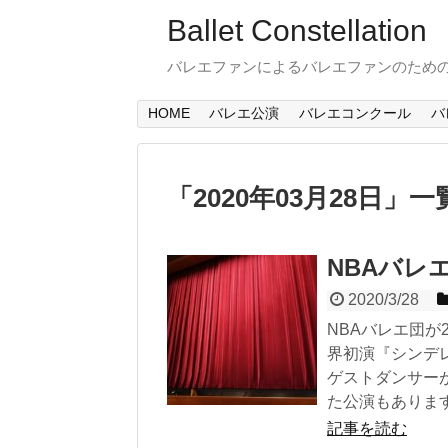
Ballet Constellation
バレエファンによるバレエファンのため
HOME
バレエ公演
バレエコンクール
バ
「
2020年03月28日
」
一
NBAバレ
2020/3/28
NBAバレエ団が
界初演『シンデ
ゲストダンサー
た公演もありま
記事を読む