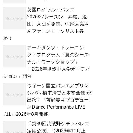
英国ロイヤル・バレエ
2026/27シーズン 昇格、退
団、入団を発表。中尾太亮さ
んファースト・ソリスト昇
格！
アーキタンツ・トレーニン
グ・プログラム「夏のシーズ
ナル・ワークショップ」
「2026年度途中入学オーディ
ション」開催
ウィーン国立バレエ／プリン
シパル 橋本清香と木本全優 が
出演！「苫野美亜プロデュー
スDance Performance LIVE
#11」2026年8月開催
「第39回武蔵野シティバレエ
定期公演」（2026年11月上