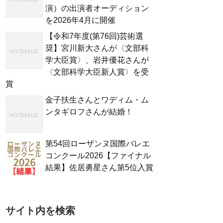
演）の出演者オーディション
を2026年4月に開催
【令和7年度(第76回)芸術選
奨】宮川新大さんが〈文部科
学大臣賞〉、岩井優花さんが
〈文部科学大臣新人賞〉を受
賞
金子扶生さんとワディム・ム
ンタギロフさんが結婚！
第54回ローザンヌ国際バレエ
コンクール2026【ファイナル
結果】佐居勇星さん第5位入賞
サイト内を検索