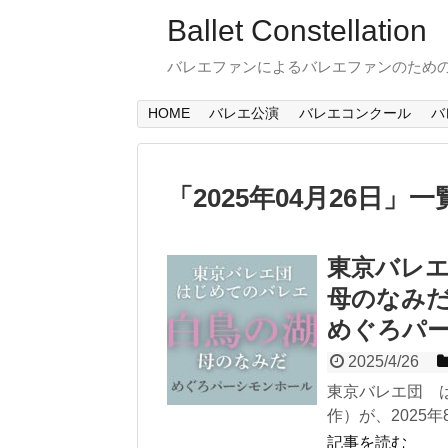
Ballet Constellation
バレエファンによるバレエファンのため
HOME
バレエ公演
バレエコンクール
バ
「
2025年04月26日
」
一
東京バレエ
母のなみだ～
めぐろパ
2025/4/26
東京バレエ団 
作）が、2025年
記事を読む