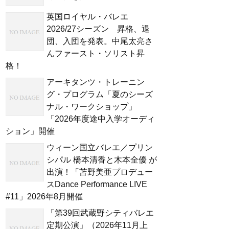
英国ロイヤル・バレエ
2026/27シーズン 昇格、退
団、入団を発表。中尾太亮さ
んファースト・ソリスト昇
格！
アーキタンツ・トレーニン
グ・プログラム「夏のシーズ
ナル・ワークショップ」
「2026年度途中入学オーディ
ション」開催
ウィーン国立バレエ／プリン
シパル 橋本清香と木本全優 が
出演！「苫野美亜プロデュー
スDance Performance LIVE
#11」2026年8月開催
「第39回武蔵野シティバレエ
定期公演」（2026年11月上