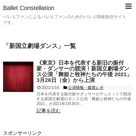
Ballet Constellation
バレエファンによるバレエファンのためのバレエ情報発信サイト
です。
「
新国立劇場ダンス
」
一覧
《東京》日本を代表する新旧の振付
家・ダンサーの競演！新国立劇場ダン
ス公演「舞姫と牧神たちの午後 2021」
3月26日（金）から上演
2021/1/14
公演情報・鑑賞レポ
日本を代表する振付家やダンサーがデュエットで競演
する新国立劇場のダンス公演「舞姫と牧神たちの午後
2021」が2021年3月26日...
記事を読む
スポンサーリンク