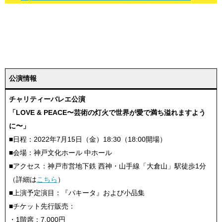
公演情報
チャリティーバレエ公演
「LOVE & PEACE〜芸術の灯火で世界が愛で満ち溢れますよう
に〜」
■日程：2022年7月15日（金）18:30（18:00開場）
■会場：神戸文化ホール 中ホール
■アクセス：神戸市営地下鉄 西神・山手線「大倉山」駅徒歩1分
（詳細は
こちら
）
■上演予定演目：『パキータ』および小品集
■チケット先行販売：
・1階席：7,000円