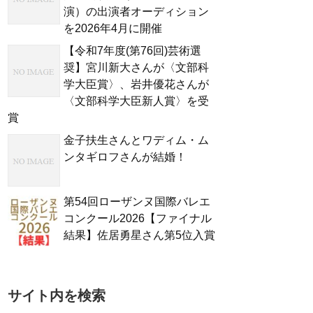
演）の出演者オーディション
を2026年4月に開催
【令和7年度(第76回)芸術選
奨】宮川新大さんが〈文部科
学大臣賞〉、岩井優花さんが
〈文部科学大臣新人賞〉を受
賞
金子扶生さんとワディム・ム
ンタギロフさんが結婚！
第54回ローザンヌ国際バレエ
コンクール2026【ファイナル
結果】佐居勇星さん第5位入賞
サイト内を検索