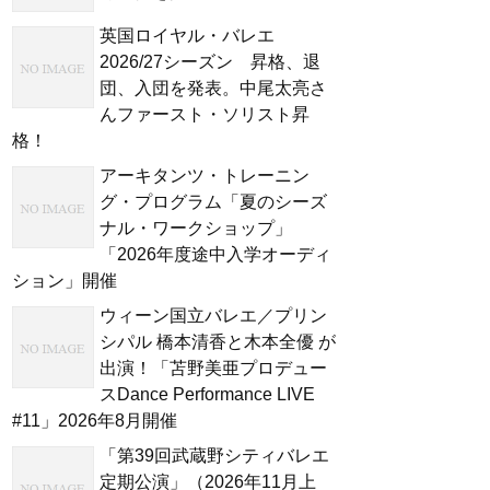
英国ロイヤル・バレエ
2026/27シーズン 昇格、退
団、入団を発表。中尾太亮さ
んファースト・ソリスト昇
格！
アーキタンツ・トレーニン
グ・プログラム「夏のシーズ
ナル・ワークショップ」
「2026年度途中入学オーディ
ション」開催
ウィーン国立バレエ／プリン
シパル 橋本清香と木本全優 が
出演！「苫野美亜プロデュー
スDance Performance LIVE
#11」2026年8月開催
「第39回武蔵野シティバレエ
定期公演」（2026年11月上