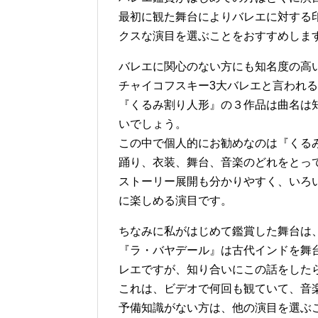
最初に観た舞台によりバレエに対する
クスな演目を選ぶことをおすすめしま
バレエに関心のない方にも知名度の高
チャイコフスキー3大バレエと言われ
『くるみ割り人形』の３作品は曲名は
いでしょう。
この中で個人的にお勧めなのは『くる
踊り、衣装、舞台、音楽のどれをとっ
ストーリー展開も分かりやすく、いろ
に楽しめる演目です。
ちなみに私がはじめて鑑賞した舞台は
『ラ・バヤデール』は古代インドを舞
レエですが、知り合いにこの話をした
これは、ビデオで何回も観ていて、音
予備知識がない方は、他の演目を選ぶこと