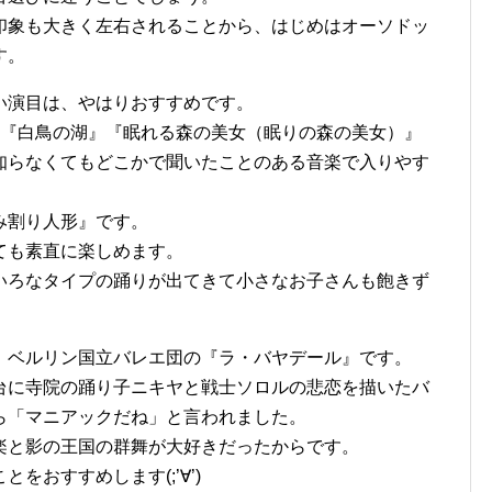
印象も大きく左右されることから、はじめはオーソドッ
す。
い演目は、やはりおすすめです。
る『白鳥の湖』『眠れる森の美女（眠りの森の美女）』
知らなくてもどこかで聞いたことのある音楽で入りやす
み割り人形』です。
ても素直に楽しめます。
いろなタイプの踊りが出てきて小さなお子さんも飽きず
、ベルリン国立バレエ団の『ラ・バヤデール』です。
台に寺院の踊り子ニキヤと戦士ソロルの悲恋を描いたバ
ら「マニアックだね」と言われました。
楽と影の王国の群舞が大好きだったからです。
をおすすめします(;’∀’)