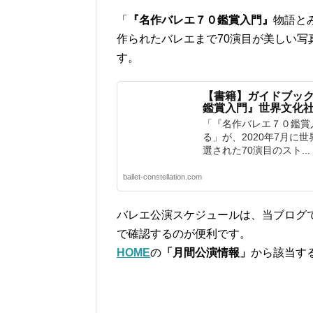
「
『名作バレエ７０鑑賞入門』
物語と
作られたバレエまで70演目が美しい
す。
【書籍】ガイドブッ
鑑賞入門』世界文化社
「『名作バレエ７０鑑賞
る」が、2020年7月に
選された70演目のスト...
ballet-constellation.com
バレエ公演スケジュールは、当ブログ
で確認するのが便利です。
HOME
の
「月間公演情報」
から該当す