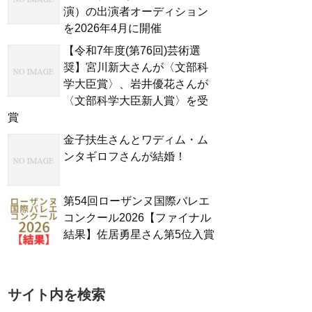
演）の出演者オーディション
を2026年4月に開催
【令和7年度(第76回)芸術選
奨】宮川新大さんが〈文部科
学大臣賞〉、岩井優花さんが
〈文部科学大臣新人賞〉を受
賞
金子扶生さんとワディム・ム
ンタギロフさんが結婚！
第54回ローザンヌ国際バレエ
コンクール2026【ファイナル
結果】佐居勇星さん第5位入賞
サイト内を検索