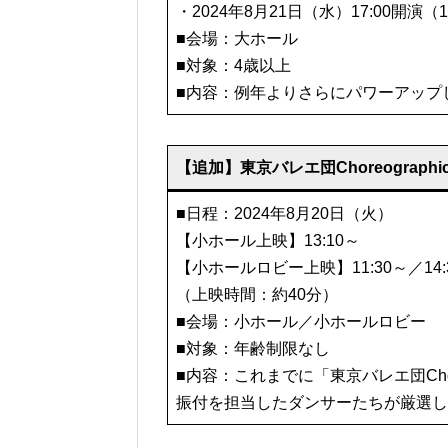
・2024年8月21日（水）17:00開演（1
■会場：大ホール
■対象：4歳以上
■内容：例年よりさらにパワーアップ
【追加】東京バレエ団Choreographic 
■日程：2024年8月20日（火）
【小ホール上映】13:10～
【小ホールロビー上映】11:30～／14:3
（上映時間：約40分）
■会場：小ホール／小ホールロビー
■対象：年齢制限なし
■内容：これまでに「東京バレエ団Chore
振付を担当したダンサーたちが厳選し