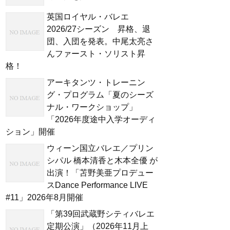
英国ロイヤル・バレエ
2026/27シーズン 昇格、退
団、入団を発表。中尾太亮さ
んファースト・ソリスト昇
格！
アーキタンツ・トレーニン
グ・プログラム「夏のシーズ
ナル・ワークショップ」
「2026年度途中入学オーディ
ション」開催
ウィーン国立バレエ／プリン
シパル 橋本清香と木本全優 が
出演！「苫野美亜プロデュー
スDance Performance LIVE
#11」2026年8月開催
「第39回武蔵野シティバレエ
定期公演」（2026年11月上