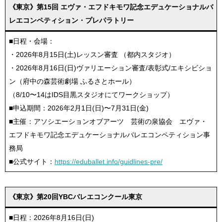
《東京》第15回 エヴァ・エフドキモワ記念エデュケーショナルバ
レエコンペティション・プレパラトリー
■日程・会場：
・2026年8月15日(土)レッスン審査 （都内スタジオ）
・2026年8月16日(日)ヴァリエーション審査/表彰式/エキシビショ
ン（府中の森芸術劇場 ふるさとホール）
（8/10〜14はIDS目黒スタジオにてワークショップ）
■申込期間：2026年2月1日(日)〜7月31日(金)
■主催：アソシエーションオブアーツ 芸術の泉協会 エヴァ・
エフドキモワ記念エデュケーショナルバレエコンペティション事
務局
■公式サイト：
https://eduballet.info/guidlines-pre/
《東京》第20回YBCバレエコンクール東京
■日程：2026年8月16日(日)