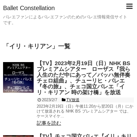
Ballet Constellation
バレエファンによるバレエファンのためのバレエ情報発信サイト
です。
「
イリ・キリアン
」
一覧
【TV】2023年2月19日（日）NHK BS
プレミアムシアター ローザス『我ら
人生のただ中にあって／バッハ無伴奏
チェロ組曲』、チューリヒ・バレエ
『冬の旅』、チェコ国立バレエ「イ
リ・キリアン 時の架け橋」を放送
2023/2/7
TV放送
2023年2月19日（日）午後11:20から翌20日（月）にか
けて放送される NHK BS プレミアムシアター では、
ケースマイケ...
記事を読む
【TV】チェコ国立バレエ『イリ・キリ