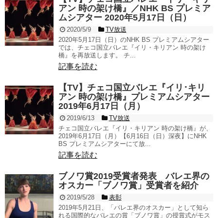
アン 時の架け橋』／NHK BS プレミア
ムシアター 2020年5月17日（日）
2020/5/9
TV放送
2020年5月17日（日）のNHK BS プレミアムシアター
では、チェコ国立バレエ『イリ・キリアン 時の架け
橋』を再放送します。 チ...
記事を読む
【TV】チェコ国立バレエ『イリ･キリ
アン 時の架け橋』プレミアムシアター
2019年6月17日（月）
2019/6/13
TV放送
チェコ国立バレエ『イリ・キリアン 時の架け橋』が、
2019年6月17日（月）【6月16日（日）深夜】にNHK
BS プレミアムシアターにて放...
記事を読む
ブノワ賞2019受賞者発表 バレエ界の
オスカー「ブノワ賞」受賞者を紹介
2019/5/28
表彰
2019年5月21日、「バレエ界のオスカー」として知ら
れる国際的なバレエの賞「ブノワ賞」の授賞式がモス