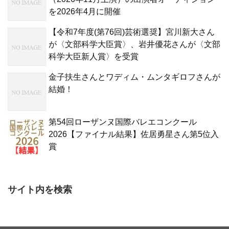
を2026年4月に開催
【令和7年度(第76回)芸術選奨】宮川新大さん
が〈文部科学大臣賞〉、岩井優花さんが〈文部
科学大臣新人賞〉を受賞
金子扶生さんとワディム・ムンタギロフさんが
結婚！
第54回ローザンヌ国際バレエコンクール
2026【ファイナル結果】佐居勇星さん第5位入
賞
サイト内を検索