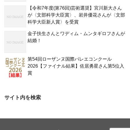
【令和7年度(第76回)芸術選奨】宮川新大さん
が〈文部科学大臣賞〉、岩井優花さんが〈文部
科学大臣新人賞〉を受賞
金子扶生さんとワディム・ムンタギロフさんが
結婚！
第54回ローザンヌ国際バレエコンクール
2026【ファイナル結果】佐居勇星さん第5位入
賞
サイト内を検索