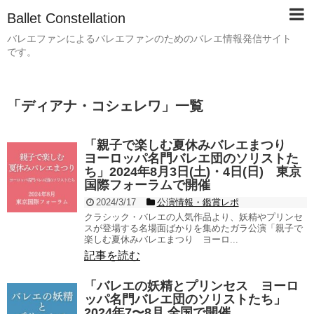
Ballet Constellation
バレエファンによるバレエファンのためのバレエ情報発信サイト
です。
「
ディアナ・コシェレワ
」
一覧
「親子で楽しむ夏休みバレエまつり
ヨーロッパ名門バレエ団のソリストた
ち」2024年8月3日(土)・4日(日) 東京
国際フォーラムで開催
2024/3/17
公演情報・鑑賞レポ
クラシック・バレエの人気作品より、妖精やプリンセ
スが登場する名場面ばかりを集めたガラ公演「親子で
楽しむ夏休みバレエまつり ヨーロ...
記事を読む
「バレエの妖精とプリンセス ヨーロ
ッパ名門バレエ団のソリストたち」
2024年7〜8月 全国で開催