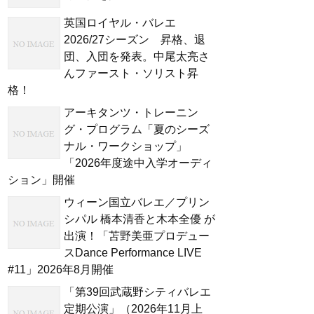
英国ロイヤル・バレエ
2026/27シーズン 昇格、退
団、入団を発表。中尾太亮さ
んファースト・ソリスト昇
格！
アーキタンツ・トレーニン
グ・プログラム「夏のシーズ
ナル・ワークショップ」
「2026年度途中入学オーディ
ション」開催
ウィーン国立バレエ／プリン
シパル 橋本清香と木本全優 が
出演！「苫野美亜プロデュー
スDance Performance LIVE
#11」2026年8月開催
「第39回武蔵野シティバレエ
定期公演」（2026年11月上