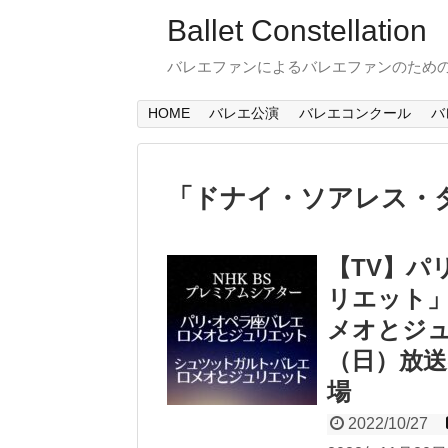
Ballet Constellation
バレエファンによるバレエファンのため
HOME
バレエ公演
バレエコンクール
バ
「
ドナイ・ソアレス・
【TV】パ
リエット
メオとジュ
（日）放送
場
2022/10/27