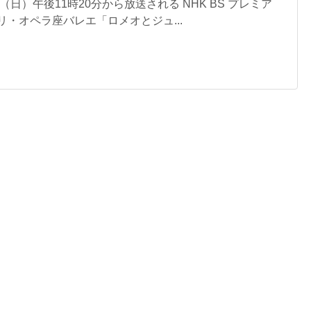
0日（日）午後11時20分から放送される NHK BS プレミア
リ・オペラ座バレエ「ロメオとジュ...