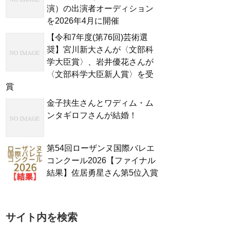
演）の出演者オーディション
を2026年4月に開催
【令和7年度(第76回)芸術選
奨】宮川新大さんが〈文部科
学大臣賞〉、岩井優花さんが
〈文部科学大臣新人賞〉を受
賞
金子扶生さんとワディム・ム
ンタギロフさんが結婚！
第54回ローザンヌ国際バレエ
コンクール2026【ファイナル
結果】佐居勇星さん第5位入賞
サイト内を検索