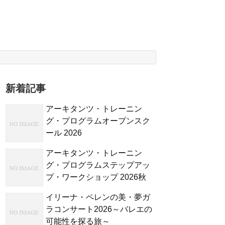
新着記事
アーキタンツ・トレーニン
グ・プログラムオープンスク
ール 2026
アーキタンツ・トレーニン
グ・プログラムステップアッ
プ・ワークショップ 2026秋
イリーナ・ペレンの美・夢ガ
ラコンサート2026～バレエの
可能性を探る旅～