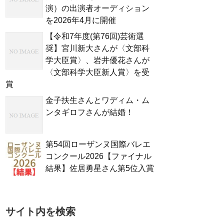
演）の出演者オーディション
を2026年4月に開催
【令和7年度(第76回)芸術選
奨】宮川新大さんが〈文部科
学大臣賞〉、岩井優花さんが
〈文部科学大臣新人賞〉を受
賞
金子扶生さんとワディム・ム
ンタギロフさんが結婚！
第54回ローザンヌ国際バレエ
コンクール2026【ファイナル
結果】佐居勇星さん第5位入賞
サイト内を検索