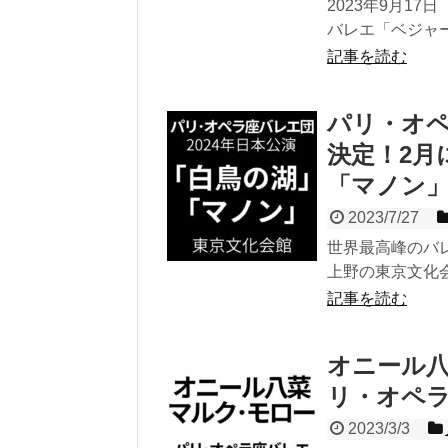
2023年9月1
バレエ「ベジャー
記事を読む
パリ・オペ
決定！2月
「マノン
2023/7/27
世界最高峰のバレ
上野の東京文化会
記事を読む
オニール
リ・オペ
2023/3/3