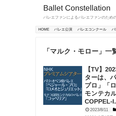
Ballet Constellation
バレエファンによるバレエファンのため
HOME
バレエ公演
バレエコンクール
バ
「
マルク・モロー
」
一
【TV】2
ターは、
プロ」「
モンテカ
COPPEL-
2023/8/11