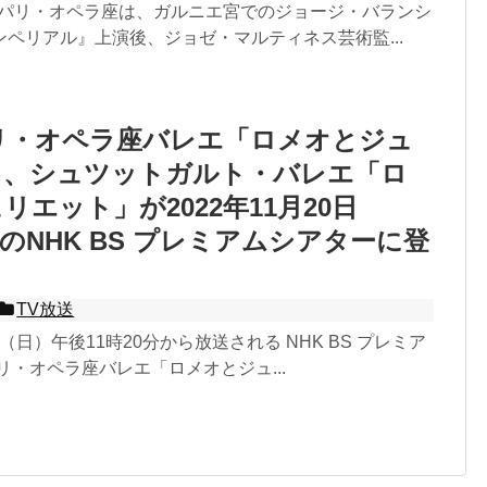
日、パリ・オペラ座は、ガルニエ宮でのジョージ・バランシ
ペリアル』上演後、ジョゼ・マルティネス芸術監...
リ・オペラ座バレエ「ロメオとジュ
」、シュツットガルト・バレエ「ロ
リエット」が2022年11月20日
のNHK BS プレミアムシアターに登
TV放送
0日（日）午後11時20分から放送される NHK BS プレミア
リ・オペラ座バレエ「ロメオとジュ...