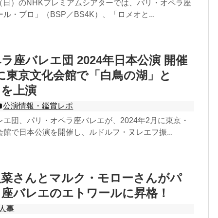
7日（日）のNHKプレミアムシアターでは、パリ・オペラ座
ル・プロ」（BSP／BS4K）、「ロメオと...
ラ座バレエ団 2024年日本公演 開催
に東京文化会館で「白鳥の湖」と
」を上演
公演情報・鑑賞レポ
エ団、パリ・オペラ座バレエが、2024年2月に東京・
館で日本公演を開催し、ルドルフ・ヌレエフ振...
八菜さんとマルク・モローさんがパ
ラ座バレエのエトワールに昇格！
人事