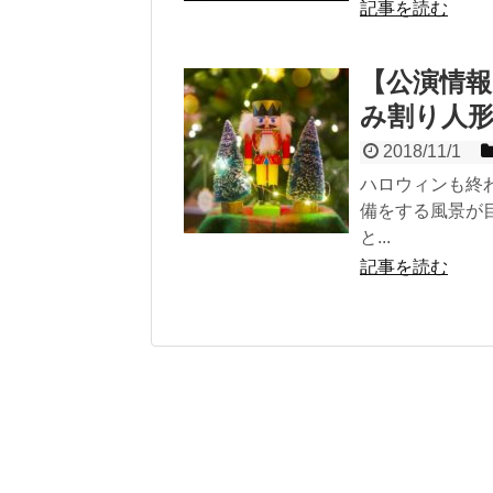
記事を読む
【公演情報
み割り人
2018/11/1
ハロウィンも終
備をする風景が
と...
記事を読む