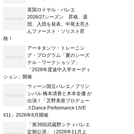
英国ロイヤル・バレエ
2026/27シーズン 昇格、退
団、入団を発表。中尾太亮さ
んファースト・ソリスト昇
格！
アーキタンツ・トレーニン
グ・プログラム「夏のシーズ
ナル・ワークショップ」
「2026年度途中入学オーディ
ション」開催
ウィーン国立バレエ／プリン
シパル 橋本清香と木本全優 が
出演！「苫野美亜プロデュー
スDance Performance LIVE
#11」2026年8月開催
「第39回武蔵野シティバレエ
定期公演」（2026年11月上