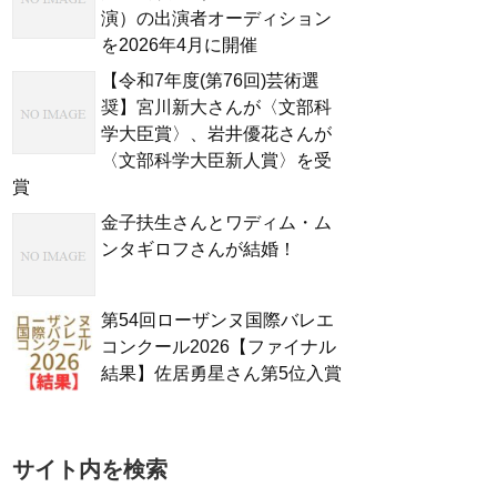
演）の出演者オーディション
を2026年4月に開催
【令和7年度(第76回)芸術選
奨】宮川新大さんが〈文部科
学大臣賞〉、岩井優花さんが
〈文部科学大臣新人賞〉を受
賞
金子扶生さんとワディム・ム
ンタギロフさんが結婚！
第54回ローザンヌ国際バレエ
コンクール2026【ファイナル
結果】佐居勇星さん第5位入賞
サイト内を検索