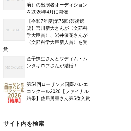
演）の出演者オーディション
を2026年4月に開催
【令和7年度(第76回)芸術選
奨】宮川新大さんが〈文部科
学大臣賞〉、岩井優花さんが
〈文部科学大臣新人賞〉を受
賞
金子扶生さんとワディム・ム
ンタギロフさんが結婚！
第54回ローザンヌ国際バレエ
コンクール2026【ファイナル
結果】佐居勇星さん第5位入賞
サイト内を検索