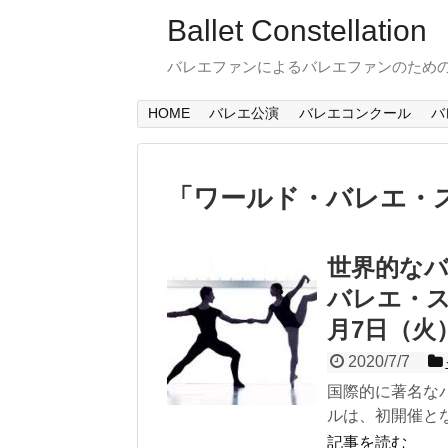
Ballet Constellation
バレエファンによるバレエファンのため
HOME
バレエ公演
バレエコンクール
バ
「
ワールド・バレエ・
世界的な
バレエ・ス
月7日（火
2020/7/7
国際的に著名な
ルは、初開催とな
記事を読む