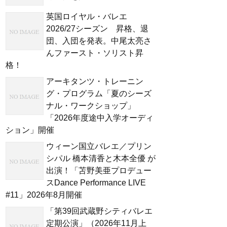
英国ロイヤル・バレエ
2026/27シーズン 昇格、退
団、入団を発表。中尾太亮さ
んファースト・ソリスト昇
格！
アーキタンツ・トレーニン
グ・プログラム「夏のシーズ
ナル・ワークショップ」
「2026年度途中入学オーディ
ション」開催
ウィーン国立バレエ／プリン
シパル 橋本清香と木本全優 が
出演！「苫野美亜プロデュー
スDance Performance LIVE
#11」2026年8月開催
「第39回武蔵野シティバレエ
定期公演」（2026年11月上