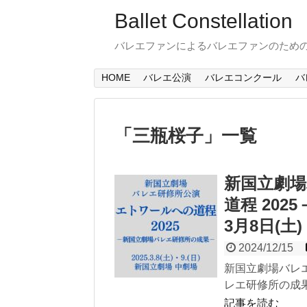
Ballet Constellation
バレエファンによるバレエファンのため
HOME
バレエ公演
バレエコンクール
バ
「
三瓶桜子
」
一覧
新国立劇
道程 20
3月8日(土)
2024/12/15
新国立劇場バレエ
レエ研修所の成果－
記事を読む