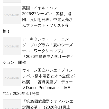
英国ロイヤル・バレエ
2026/27シーズン 昇格、退
団、入団を発表。中尾太亮さ
んファースト・ソリスト昇
格！
アーキタンツ・トレーニン
グ・プログラム「夏のシーズ
ナル・ワークショップ」
「2026年度途中入学オーディ
ション」開催
ウィーン国立バレエ／プリン
シパル 橋本清香と木本全優 が
出演！「苫野美亜プロデュー
スDance Performance LIVE
#11」2026年8月開催
「第39回武蔵野シティバレエ
定期公演」（2026年11月上