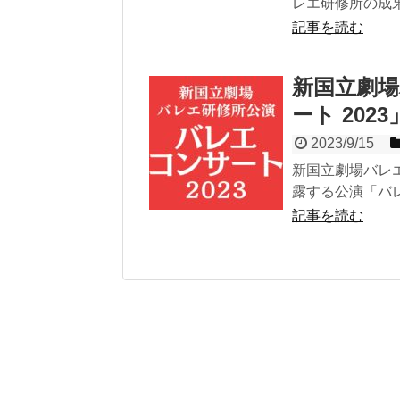
レエ研修所の成果－
記事を読む
新国立劇
ート 2023
2023/9/15
新国立劇場バレ
露する公演「バレエ
記事を読む