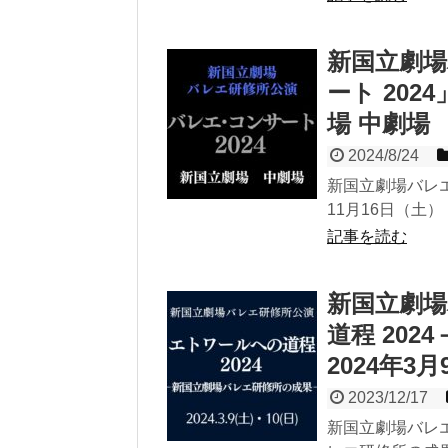
新国立劇
ート 202
場 中劇場
2024/8/24
新国立劇場バレエ
11月16日（土）
記事を読む
新国立劇
道程 20
2024年3
2023/12/17
新国立劇場バレエ