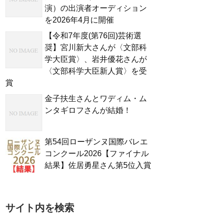
演）の出演者オーディション
を2026年4月に開催
【令和7年度(第76回)芸術選
奨】宮川新大さんが〈文部科
学大臣賞〉、岩井優花さんが
〈文部科学大臣新人賞〉を受
賞
金子扶生さんとワディム・ム
ンタギロフさんが結婚！
第54回ローザンヌ国際バレエ
コンクール2026【ファイナル
結果】佐居勇星さん第5位入賞
サイト内を検索