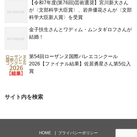
【令和7年度(第76回)芸術選奨】宮川新大さん
が〈文部科学大臣賞〉、岩井優花さんが〈文部
科学大臣新人賞〉を受賞
金子扶生さんとワディム・ムンタギロフさんが
結婚！
第54回ローザンヌ国際バレエコンクール
2026【ファイナル結果】佐居勇星さん第5位入
賞
サイト内を検索
HOME
プライバシーポリシー