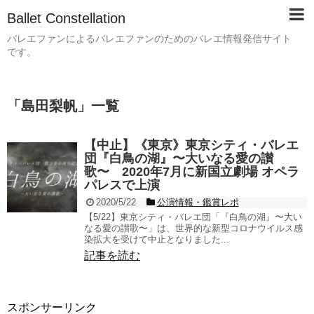
Ballet Constellation
バレエファンによるバレエファンのためのバレエ情報発信サイト
です。
「
島田梨帆
」
一覧
【中止】《東京》東京シティ・バレエ
団『白鳥の湖』〜大いなる愛の讃
歌〜 2020年7月に新国立劇場 オペラ
パレスで上演
2020/5/22
公演情報・鑑賞レポ
【5/22】東京シティ・バレエ団「『白鳥の湖』〜大い
なる愛の讃歌〜」は、世界的な新型コロナウイルス感
染拡大を受けて中止となりました...
記事を読む
スポンサーリンク