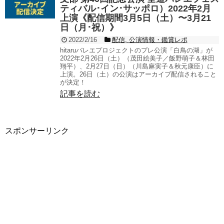
ティバル･イン･サッポロ）2022年2月
上演《配信期間3月5日（土）〜3月21
日（月･祝）》
2022/2/16
配信
,
公演情報・鑑賞レポ
hitaruバレエプロジェクトのプレ公演「白鳥の湖」が
2022年2月26日（土）（茂⽥絵美⼦／飯野萌子＆林⽥
翔平）、2月27日（日）（川島⿇実⼦＆秋元康⾂）に
上演。26日（土）の公演はアーカイブ配信されること
が決定！
記事を読む
スポンサーリンク