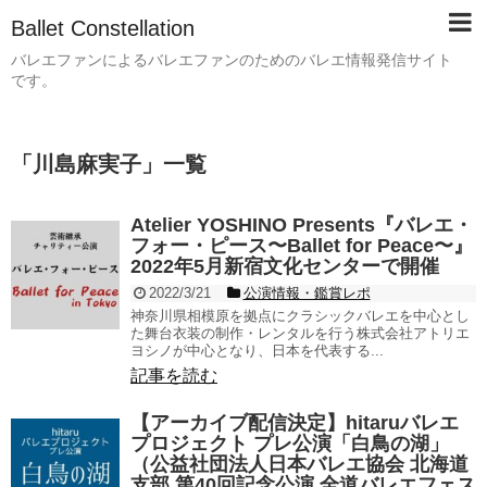
Ballet Constellation
バレエファンによるバレエファンのためのバレエ情報発信サイト
です。
「
川島⿇実⼦
」
一覧
Atelier YOSHINO Presents『バレエ・
フォー・ピース〜Ballet for Peace〜』
2022年5月新宿文化センターで開催
2022/3/21
公演情報・鑑賞レポ
神奈川県相模原を拠点にクラシックバレエを中心とし
た舞台衣装の制作・レンタルを行う株式会社アトリエ
ヨシノが中心となり、日本を代表する...
記事を読む
【アーカイブ配信決定】hitaruバレエ
プロジェクト プレ公演「白鳥の湖」
（公益社団法人日本バレエ協会 北海道
支部 第40回記念公演 全道バレエフェス