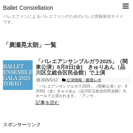
Ballet Constellation
バレエファンによるバレエファンのためのバレエ情報発信サイト
です。
「
廣瀬晃太朗
」
一覧
「バレエアンサンブルガラ2025」（関
東公演）8月8日(金) きゅりあん（品
川区立総合区民会館）で上演
2025/5/12
公演情報・鑑賞レポ
「バレエアンサンブルガラ2025」（関東公演）が、8
月8日（金）きゅりあん（品川区立総合区民会館）大
ホールで上演されます。「アンサ...
記事を読む
スポンサーリンク