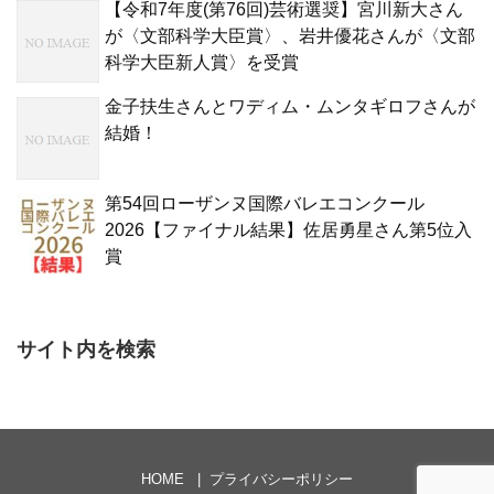
【令和7年度(第76回)芸術選奨】宮川新大さん
が〈文部科学大臣賞〉、岩井優花さんが〈文部
科学大臣新人賞〉を受賞
金子扶生さんとワディム・ムンタギロフさんが
結婚！
第54回ローザンヌ国際バレエコンクール
2026【ファイナル結果】佐居勇星さん第5位入
賞
サイト内を検索
HOME
プライバシーポリシー