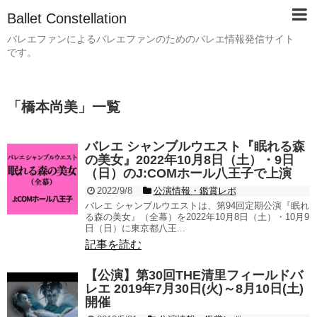
Ballet Constellation
バレエファンによるバレエファンのためのバレエ情報発信サイト
です。
「
橋本尚美
」
一覧
バレエ シャンブルウエスト『眠れる森
の美女』2022年10月8日（土）・9日
（日）のJ:COMホール八王子で上演
2022/9/8
公演情報・鑑賞レポ
バレエ シャンブルウエストは、第94回定期公演『眠れ
る森の美女』（全幕）を2022年10月8日（土）・10月9
日（日）に東京都八王...
記事を読む
【公演】第30回THE清里フィールドバ
レエ 2019年7月30日(火)～8月10日(土)
開催