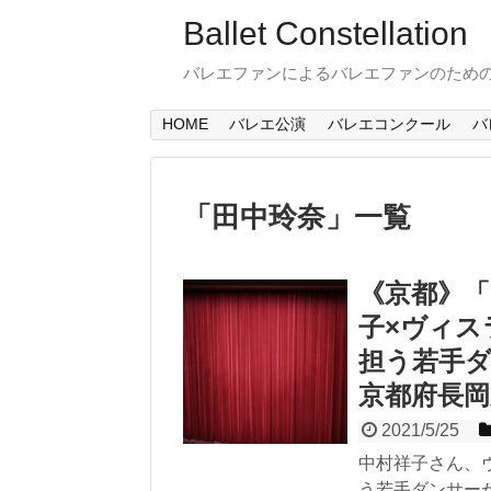
Ballet Constellation
バレエファンによるバレエファンのため
HOME
バレエ公演
バレエコンクール
バ
「
田中玲奈
」
一覧
《京都》「BA
子×ヴィス
担う若手ダ
京都府長岡
2021/5/25
中村祥子さん、
う若手ダンサーが出演