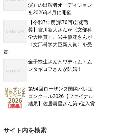
演）の出演者オーディション
を2026年4月に開催
【令和7年度(第76回)芸術選
奨】宮川新大さんが〈文部科
学大臣賞〉、岩井優花さんが
〈文部科学大臣新人賞〉を受
賞
金子扶生さんとワディム・ム
ンタギロフさんが結婚！
第54回ローザンヌ国際バレエ
コンクール2026【ファイナル
結果】佐居勇星さん第5位入賞
サイト内を検索