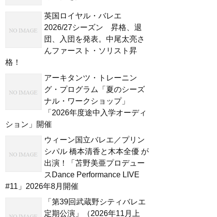
英国ロイヤル・バレエ
2026/27シーズン 昇格、退
団、入団を発表。中尾太亮さ
んファースト・ソリスト昇
格！
アーキタンツ・トレーニン
グ・プログラム「夏のシーズ
ナル・ワークショップ」
「2026年度途中入学オーディ
ション」開催
ウィーン国立バレエ／プリン
シパル 橋本清香と木本全優 が
出演！「苫野美亜プロデュー
スDance Performance LIVE
#11」2026年8月開催
「第39回武蔵野シティバレエ
定期公演」（2026年11月上