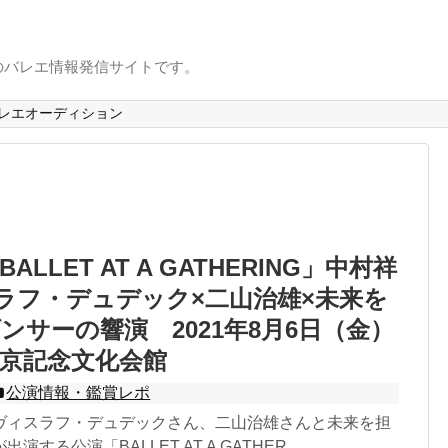
のバレエ情報発信サイトです。
レエオーディション
LLET AT A GATHERING」中村祥
ラフ・デュデック×二山治雄×未来を
ンサーの響演 2021年8月6日（金）
京記念文化会館
公演情報・鑑賞レポ
ヴィスラフ・デュデックさん、二山治雄さんと未来を担
する公演「BALLET AT A GATHER...