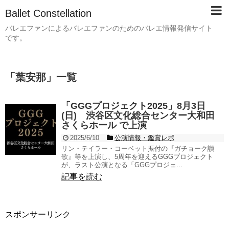
Ballet Constellation
バレエファンによるバレエファンのためのバレエ情報発信サイト
です。
「
葉安那
」
一覧
「GGGプロジェクト2025」8月3日
(日) 渋谷区文化総合センター大和田
さくらホール で上演
2025/6/10
公演情報・鑑賞レポ
リン・テイラー・コーベット振付の『ガチョーク讃
歌』等を上演し、5周年を迎えるGGGプロジェクト
が、ラスト公演となる「GGGプロジェ...
記事を読む
スポンサーリンク