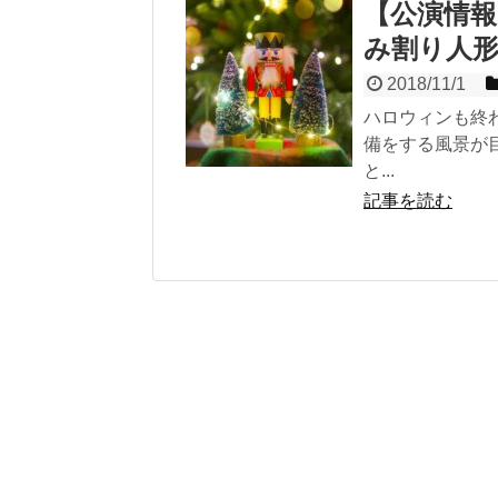
【公演情報
み割り人
2018/11/1
ハロウィンも終
備をする風景が
と...
記事を読む