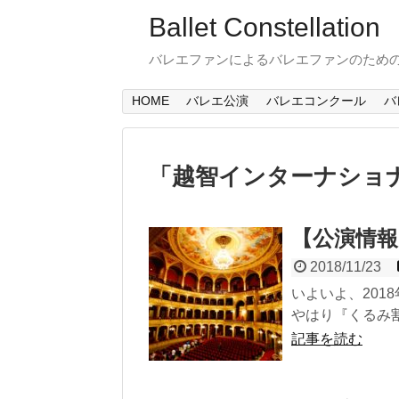
Ballet Constellation
バレエファンによるバレエファンのため
HOME
バレエ公演
バレエコンクール
バ
「
越智インターナショ
【公演情報
2018/11/23
いよいよ、201
やはり『くるみ割
記事を読む