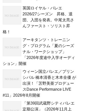
英国ロイヤル・バレエ
2026/27シーズン 昇格、退
団、入団を発表。中尾太亮さ
んファースト・ソリスト昇
格！
アーキタンツ・トレーニン
グ・プログラム「夏のシーズ
ナル・ワークショップ」
「2026年度途中入学オーディ
ション」開催
ウィーン国立バレエ／プリン
シパル 橋本清香と木本全優 が
出演！「苫野美亜プロデュー
スDance Performance LIVE
#11」2026年8月開催
「第39回武蔵野シティバレエ
定期公演」（2026年11月上