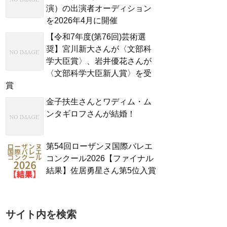
演）の出演者オーディション
を2026年4月に開催
【令和7年度(第76回)芸術選
奨】宮川新大さんが〈文部科
学大臣賞〉、岩井優花さんが
〈文部科学大臣新人賞〉を受
賞
金子扶生さんとワディム・ム
ンタギロフさんが結婚！
第54回ローザンヌ国際バレエ
コンクール2026【ファイナル
結果】佐居勇星さん第5位入賞
サイト内を検索