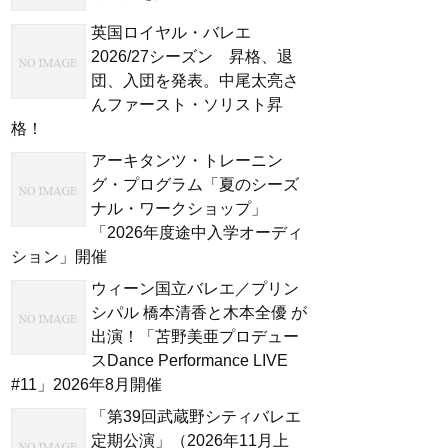
英国ロイヤル・バレエ
2026/27シーズン 昇格、退
団、入団を発表。中尾太亮さ
んファースト・ソリスト昇
格！
アーキタンツ・トレーニン
グ・プログラム「夏のシーズ
ナル・ワークショップ」
「2026年度途中入学オーディ
ション」開催
ウィーン国立バレエ／プリン
シパル 橋本清香と木本全優 が
出演！「苫野美亜プロデュー
スDance Performance LIVE
#11」2026年8月開催
「第39回武蔵野シティバレエ
定期公演」（2026年11月上