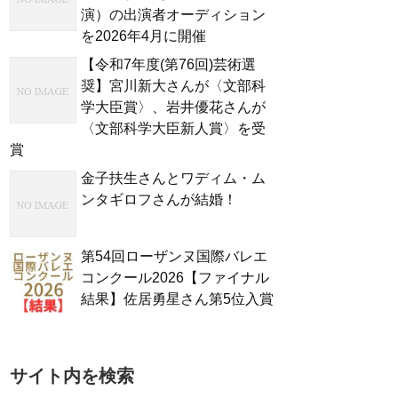
演）の出演者オーディション
を2026年4月に開催
【令和7年度(第76回)芸術選
奨】宮川新大さんが〈文部科
学大臣賞〉、岩井優花さんが
〈文部科学大臣新人賞〉を受
賞
金子扶生さんとワディム・ム
ンタギロフさんが結婚！
第54回ローザンヌ国際バレエ
コンクール2026【ファイナル
結果】佐居勇星さん第5位入賞
サイト内を検索