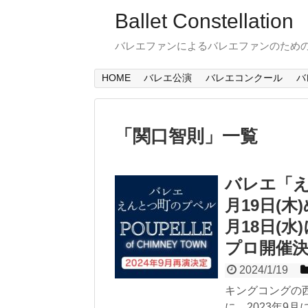
Ballet Constellation
バレエファンによるバレエファンのため
HOME
バレエ公演
バレエコンクール
バ
「
関口智則
」
一覧
バレエ「え
月19日(
月18日(
プロ開催
2024/1/19
キングコングの
に、2023年9