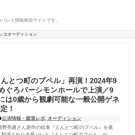
のバレエ情報発信サイトです。
レエオーディション
んとつ町のプペル」再演！2024年9
木)めぐろパーシモンホールで上演／9
水)には0歳から観劇可能な一般公開ゲネ
決定！
公演情報・鑑賞レポ
,
オーディション
西野亮廣さん原作の絵本『えんとつ町のプペル』を基
月に初演された全幕バレエ『えんとつ町のプペル』が...