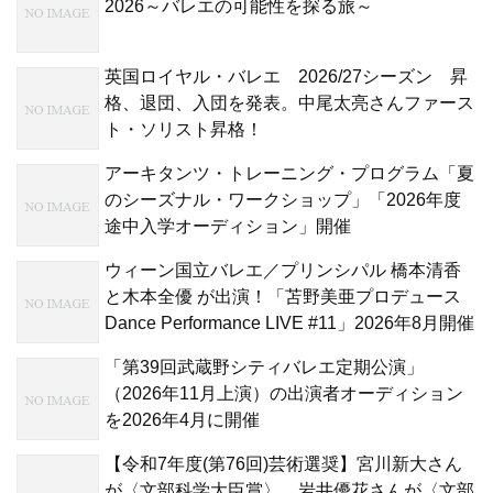
2026～バレエの可能性を探る旅～
英国ロイヤル・バレエ 2026/27シーズン 昇
格、退団、入団を発表。中尾太亮さんファース
ト・ソリスト昇格！
アーキタンツ・トレーニング・プログラム「夏
のシーズナル・ワークショップ」「2026年度
途中入学オーディション」開催
ウィーン国立バレエ／プリンシパル 橋本清香
と木本全優 が出演！「苫野美亜プロデュース
Dance Performance LIVE #11」2026年8月開催
「第39回武蔵野シティバレエ定期公演」
（2026年11月上演）の出演者オーディション
を2026年4月に開催
【令和7年度(第76回)芸術選奨】宮川新大さん
が〈文部科学大臣賞〉、岩井優花さんが〈文部