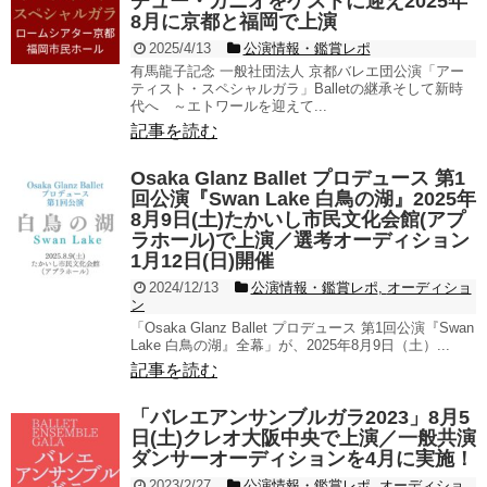
チュー・ガニオをゲストに迎え2025年
8月に京都と福岡で上演
2025/4/13
公演情報・鑑賞レポ
有馬龍子記念 一般社団法人 京都バレエ団公演「アー
ティスト・スペシャルガラ」Balletの継承そして新時
代へ ～エトワールを迎えて...
記事を読む
Osaka Glanz Ballet プロデュース 第1
回公演『Swan Lake 白鳥の湖』2025年
8月9日(土)たかいし市民文化会館(アプ
ラホール)で上演／選考オーディション
1月12日(日)開催
2024/12/13
公演情報・鑑賞レポ
,
オーディショ
ン
「Osaka Glanz Ballet プロデュース 第1回公演『Swan
Lake 白鳥の湖』全幕」が、2025年8月9日（土）...
記事を読む
「バレエアンサンブルガラ2023」8月5
日(土)クレオ大阪中央で上演／一般共演
ダンサーオーディションを4月に実施！
2023/2/27
公演情報・鑑賞レポ
,
オーディショ