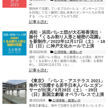
ン
国内外で活躍しているプロのバレエ・ダンサーとプロ
を目指して日々練習に励む未来のダンサーたちが共演
する「バレエアンサンブルガラ202...
記事を読む
貞松・浜田バレエ団が大石裕香演出・
振付『くるみ割り人形と秘密の花園』
を新制作／2022年12月17日（土）・18
日（日）に神戸文化ホールで上演
2022/9/26
公演情報・鑑賞レポ
貞松・浜田バレエ団は、大石裕香さんが演出・振付す
る『くるみ割り人形と秘密の花園』（全2幕）を新制
作し、2022年12月17日（土）...
記事を読む
《東京》「バレエ・アステラス 2021」
海外で活躍する若手日本人バレエダン
サーが出演／8月28日（土）・29日
（日）新国立劇場 オペラパレスで上演
2021/6/8
公演情報・鑑賞レポ
新国立劇場は、海外で活躍する若手日本人バレエダン