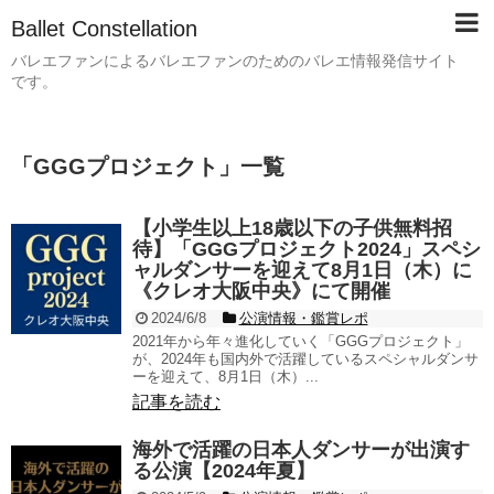
Ballet Constellation
バレエファンによるバレエファンのためのバレエ情報発信サイト
です。
「
GGGプロジェクト
」
一覧
【小学生以上18歳以下の子供無料招
待】「GGGプロジェクト2024」スペシ
ャルダンサーを迎えて8月1日（木）に
《クレオ大阪中央》にて開催
2024/6/8
公演情報・鑑賞レポ
2021年から年々進化していく「GGGプロジェクト」
が、2024年も国内外で活躍しているスペシャルダンサ
ーを迎えて、8月1日（木）...
記事を読む
海外で活躍の日本人ダンサーが出演す
る公演【2024年夏】