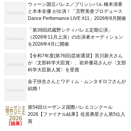
ウィーン国立バレエ／プリンシパル 橋本清香
と木本全優 が出演！「苫野美亜プロデュース
Dance Performance LIVE #11」2026年8月開催
「第39回武蔵野シティバレエ定期公演」
（2026年11月上演）の出演者オーディション
を2026年4月に開催
【令和7年度(第76回)芸術選奨】宮川新大さん
が〈文部科学大臣賞〉、岩井優花さんが〈文部
科学大臣新人賞〉を受賞
金子扶生さんとワディム・ムンタギロフさんが
結婚！
第54回ローザンヌ国際バレエコンクール
2026【ファイナル結果】佐居勇星さん第5位入
賞