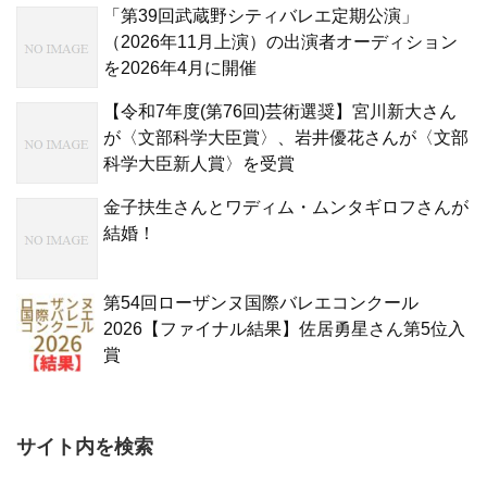
「第39回武蔵野シティバレエ定期公演」
（2026年11月上演）の出演者オーディション
を2026年4月に開催
【令和7年度(第76回)芸術選奨】宮川新大さん
が〈文部科学大臣賞〉、岩井優花さんが〈文部
科学大臣新人賞〉を受賞
金子扶生さんとワディム・ムンタギロフさんが
結婚！
第54回ローザンヌ国際バレエコンクール
2026【ファイナル結果】佐居勇星さん第5位入
賞
サイト内を検索