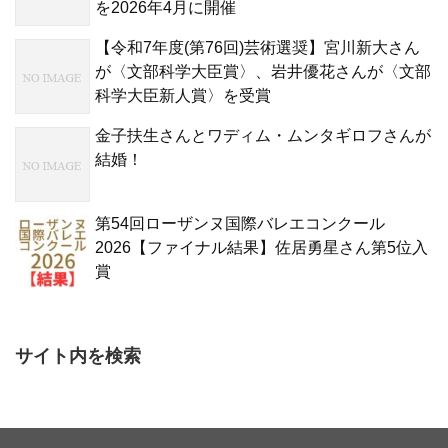
を2026年4月に開催
【令和7年度(第76回)芸術選奨】宮川新大さん
が〈文部科学大臣賞〉、岩井優花さんが〈文部
科学大臣新人賞〉を受賞
金子扶生さんとワディム・ムンタギロフさんが
結婚！
第54回ローザンヌ国際バレエコンクール
2026【ファイナル結果】佐居勇星さん第5位入
賞
サイト内を検索