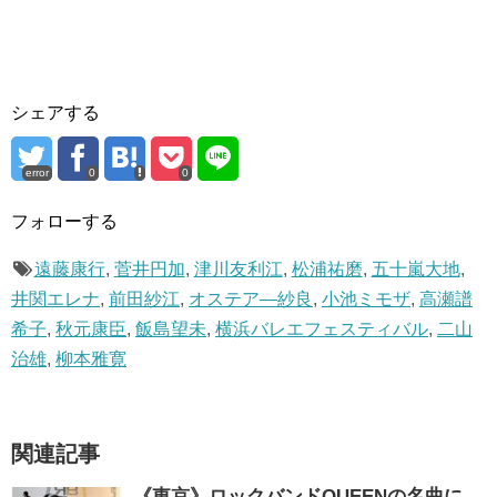
シェアする
error
0
0
フォローする
遠藤康行
,
菅井円加
,
津川友利江
,
松浦祐磨
,
五十嵐大地
,
井関エレナ
,
前田紗江
,
オステア―紗良
,
小池ミモザ
,
高瀬譜
希子
,
秋元康臣
,
飯島望未
,
横浜バレエフェスティバル
,
二山
治雄
,
柳本雅寛
関連記事
《東京》ロックバンドQUEENの名曲に