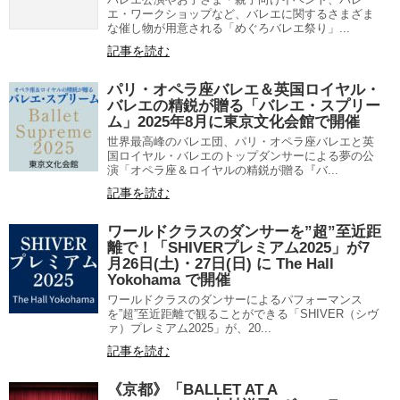
エ・ワークショップなど、バレエに関するさまざま
な催し物が用意される「めぐろバレエ祭り」...
記事を読む
パリ・オペラ座バレエ＆英国ロイヤル・
バレエの精鋭が贈る「バレエ・スプリー
ム」2025年8月に東京文化会館で開催
世界最高峰のバレエ団、パリ・オペラ座バレエと英
国ロイヤル・バレエのトップダンサーによる夢の公
演「オペラ座＆ロイヤルの精鋭が贈る『バ...
記事を読む
ワールドクラスのダンサーを”超”至近距
離で！「SHIVERプレミアム2025」が7
月26日(土)・27日(日) に The Hall
Yokohama で開催
ワールドクラスのダンサーによるパフォーマンス
を”超”至近距離で観ることができる「SHIVER（シヴ
ァ）プレミアム2025」が、20...
記事を読む
《京都》「BALLET AT A