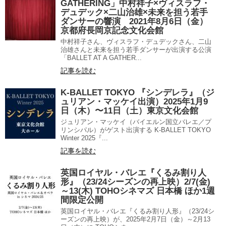
GATHERING」中村祥子×ヴィスラフ・
デュデック×二山治雄×未来を担う若手
ダンサーの響演 2021年8月6日（金）
京都府長岡京記念文化会館
中村祥子さん、ヴィスラフ・デュデックさん、二山
治雄さんと未来を担う若手ダンサーが出演する公演
「BALLET AT A GATHER...
記事を読む
K-BALLET TOKYO 『シンデレラ』（ジ
ュリアン・マッケイ出演）2025年1月9
日（木）〜11日（土）東京文化会館
ジュリアン・マッケイ（バイエルン国立バレエ／プ
リンシパル）がゲスト出演する K-BALLET TOKYO
Winter 2025『...
記事を読む
英国ロイヤル・バレエ『くるみ割り人
形』（23/24シーズンの再上映）2/7(金)
～13(木) TOHOシネマズ 日本橋 ほか1週
間限定公開
英国ロイヤル・バレエ『くるみ割り人形』（23/24シ
ーズンの再上映）が、2025年2月7日（金）～2月13