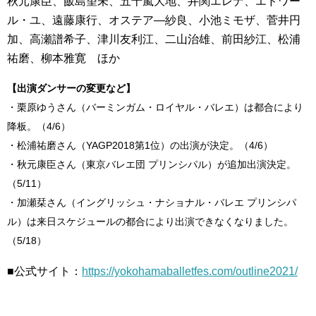
秋元康臣、飯島望未、五十嵐大地、井関エレナ、エドワー
ル・ユ、遠藤康行、オステア―紗良、小池ミモザ、菅井円
加、高瀬譜希子、津川友利江、二山治雄、前田紗江、松浦
祐磨、柳本雅寛 ほか
【出演ダンサーの変更など】
・栗原ゆうさん（バーミンガム・ロイヤル・バレエ）は都合により
降板。（4/6）
・松浦祐磨さん（YAGP2018第1位）の出演が決定。（4/6）
・秋元康臣さん（東京バレエ団 プリンシパル）が追加出演決定。
（5/11）
・加瀬栞さん（イングリッシュ・ナショナル・バレエ プリンシパ
ル）は来日スケジュールの都合により出演できなくなりました。
（5/18）
■公式サイト：
https://yokohamaballetfes.com/outline2021/