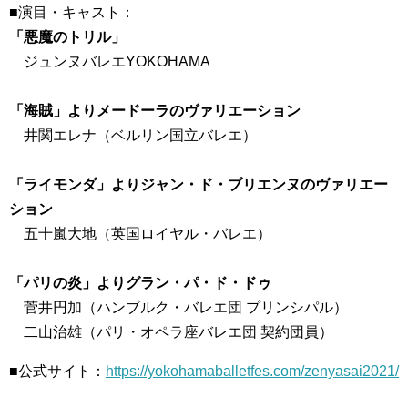
■演目・キャスト：
「悪魔のトリル」
ジュンヌバレエYOKOHAMA
「海賊」よりメードーラのヴァリエーション
井関エレナ（ベルリン国立バレエ）
「ライモンダ」よりジャン・ド・ブリエンヌのヴァリエー
ション
五十嵐大地（英国ロイヤル・バレエ）
「パリの炎」よりグラン・パ・ド・ドゥ
菅井円加（ハンブルク・バレエ団 プリンシパル）
二山治雄（パリ・オペラ座バレエ団 契約団員）
■公式サイト：
https://yokohamaballetfes.com/zenyasai2021/