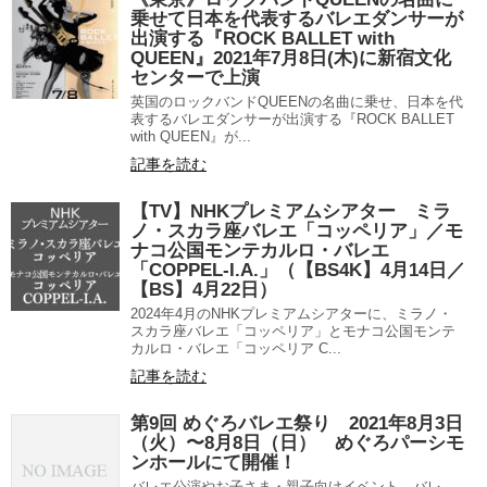
乗せて日本を代表するバレエダンサーが
出演する『ROCK BALLET with
QUEEN』2021年7月8日(木)に新宿文化
センターで上演
英国のロックバンドQUEENの名曲に乗せ、日本を代
表するバレエダンサーが出演する『ROCK BALLET
with QUEEN』が...
記事を読む
【TV】NHKプレミアムシアター ミラ
ノ・スカラ座バレエ「コッペリア」／モ
ナコ公国モンテカルロ・バレエ
「COPPEL-I.A.」（【BS4K】4月14日／
【BS】4月22日）
2024年4月のNHKプレミアムシアターに、ミラノ・
スカラ座バレエ「コッペリア」とモナコ公国モンテ
カルロ・バレエ「コッペリア C...
記事を読む
第9回 めぐろバレエ祭り 2021年8月3日
（火）〜8月8日（日） めぐろパーシモ
ンホールにて開催！
バレエ公演やお子さま・親子向けイベント、バレ