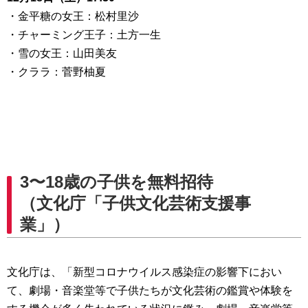
・金平糖の女王：松村里沙
・チャーミング王子：土方一生
・雪の女王：山田美友
・クララ：菅野柚夏
3〜18歳の子供を無料招待
（文化庁「子供文化芸術支援事
業」）
文化庁は、「新型コロナウイルス感染症の影響下におい
て、劇場・音楽堂等で子供たちが文化芸術の鑑賞や体験を