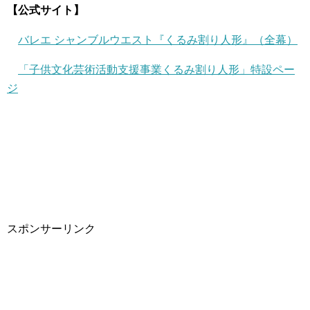
【公式サイト】
バレエ シャンブルウエスト『くるみ割り人形』（全幕）
「子供文化芸術活動支援事業くるみ割り人形」特設ペー
ジ
スポンサーリンク