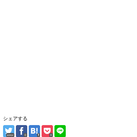
シェアする
error
0
0