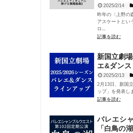
2025/2/14
昨年の〈上野の
アスケートとい
ロ...
記事を読む
新国立劇場バ
エ&ダンス
2025/2/13
2月13日、新国立
ップ」を発表しま
記事を読む
バレエシャ
「白鳥の湖」