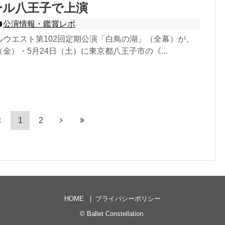
ホール八王子で上演
公演情報・鑑賞レポ
ルウエスト第102回定期公演「白鳥の湖」（全幕）が、
日（金）・5月24日（土）に東京都八王子市の《...
1
2
HOME
プライバシーポリシー
©
Ballet Constellation
.