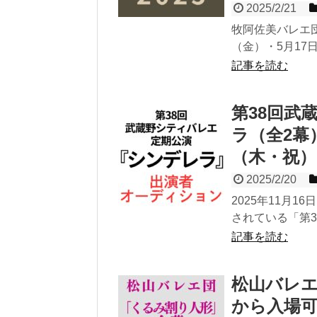
2025/2/21
牧阿佐美バレエ団『
（金）・5月17
記事を読む
第38回武
ラ（全2幕
（木・祝）
2025/2/20
2025年11月
されている「第3
記事を読む
松山バレエ
から入場