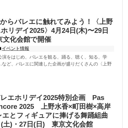
度からバレエに触れてみよう！〈上野
リデイ2025〉4月24日(木)〜29日
東京文化会館で開催
イベント情報
公演をはじめ、バレエを観る、踊る、聴く、知る、学
…など、バレエに関連した企画が盛りだくさんの〈上野
レエホリデイ2025特別企画 Pas
s Encore 2025 上野水香×町田樹×高岸
レエとフィギュアに捧げる舞踊組曲
日(土)・27日(日) 東京文化会館