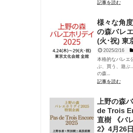
記事を読む
様々な角
の森バレエホ
(火･祝) 
2025/2/16
本格的なバレエ
ぶ、買う、遊ぶ
の森...
記事を読む
上野の森バ
de Troi
直樹 《バ
2》4月26