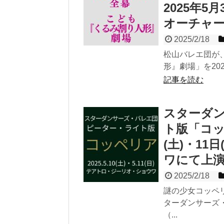
2025年5月
オーチャ
2025/2/18
松山バレエ団が
形』劇場」を20
記事を読む
スターダ
ト版「コッ
(土)・1
ワにて上
2025/2/18
謎の少女コッペ
ターダンサーズ
（...