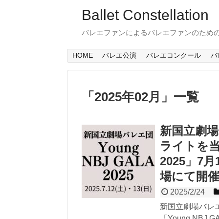
Ballet Constellation
バレエファンによるバレエファンのため
HOME
バレエ公演
バレエコンクール
バ
「
2025年02月
」
一覧
新国立劇
ライトを当て
2025」7月
場にて開
2025/2/24
新国立劇場バレ
「Young NBJ G