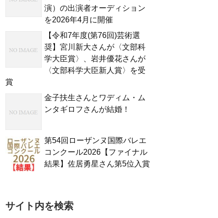
演）の出演者オーディション
を2026年4月に開催
【令和7年度(第76回)芸術選
奨】宮川新大さんが〈文部科
学大臣賞〉、岩井優花さんが
〈文部科学大臣新人賞〉を受
賞
金子扶生さんとワディム・ム
ンタギロフさんが結婚！
第54回ローザンヌ国際バレエ
コンクール2026【ファイナル
結果】佐居勇星さん第5位入賞
サイト内を検索