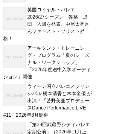
英国ロイヤル・バレエ
2026/27シーズン 昇格、退
団、入団を発表。中尾太亮さ
んファースト・ソリスト昇
格！
アーキタンツ・トレーニン
グ・プログラム「夏のシーズ
ナル・ワークショップ」
「2026年度途中入学オーディ
ション」開催
ウィーン国立バレエ／プリン
シパル 橋本清香と木本全優 が
出演！「苫野美亜プロデュー
スDance Performance LIVE
#11」2026年8月開催
「第39回武蔵野シティバレエ
定期公演」（2026年11月上