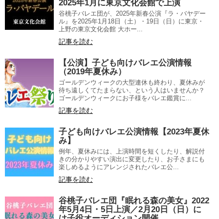
2025年1月に東京文化会館で上演
谷桃子バレエ団が、2025年新春公演『ラ・バヤデー
ル』を2025年1月18日（土）・19日（日）に東京・
上野の東京文化会館 大ホー...
記事を読む
【公演】子ども向けバレエ公演情報
（2019年夏休み）
ゴールデンウィークの大型連休も終わり、夏休みが
待ち遠しくてたまらない、という人はいませんか？
ゴールデンウィークにお子様をバレエ鑑賞に...
記事を読む
子ども向けバレエ公演情報【2023年夏休
み】
例年、夏休みには、上演時間を短くしたり、解説付
きの分かりやすい演出に変更したり、お子さまにも
楽しめるようにアレンジされたバレエ公...
記事を読む
谷桃子バレエ団『眠れる森の美女』2022
年5月4日・5日上演／2月20日（日）に
は子役オーディション開催