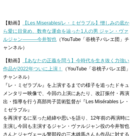
【動画】
【Les Miserables/レ・ミゼラブル】憎しみの底か
ら愛に目覚め、数奇な運命を辿った1人の男 ジャン・ヴァ
ルジャン―――今井智也
（YouTube「谷桃子バレエ団」チ
ャンネル）
【動画】
【あなたの正義を問う】今時代を生き抜く力強い
作品が2022年ついに上演！
（YouTube「谷桃子バレエ団」
チャンネル）
『レ・ミゼラブル』を上演するまでの様子を追ったドキュ
メンタリー映像で、今回の上演にあたり、改訂振付・再演
出・指導を行う髙部尚子芸術監督が『Les Misérables レ・
ミゼラブル』
を再演するに至った経緯や思いを語り、12年前の再演時に
主演し今回も主演するジャン・ヴァルジャン役の今井智也
さんとジャヴェール警部役の三木雄馬さんも作品に対する