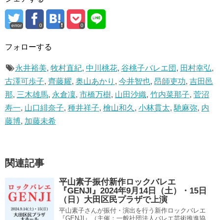
error
0
0
フォローする
永井裕美
,
牧村直紀
,
中川桃花
,
谷桃子バレエ団
,
田村幸弘
,
古澤可歩子
,
齊藤耀
,
奥山あかり
,
今井智也
,
昂師吏功
,
吉田邑
那
,
三木雄馬
,
永倉凜
,
市橋万樹
,
山田沙織
,
竹内菜那子
,
菅沼
寿一
,
山口緋奈子
,
種井祥子
,
檜山和久
,
小林貫太
,
馳麻弥
,
内
藤博
,
加藤未希
関連記事
平山素子振付新作ロックバレエ
『GENJI』2024年9月14日（土）・15日
（日）大田区民プラザで上演
平山素子さんが振付・演出を行う新作ロックバレエ
『GENJI』（主催：一般社団法人バレエ芸術推進協