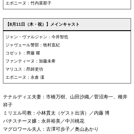
エポニーヌ：竹内菜那子
【8月11日（木・祝）】メインキャスト
ジャン・ヴァルジャン：今井智也
ジャヴェール警部：牧村直紀
コゼット：齊藤 耀
ファンティーヌ：加藤未希
マリユス：昂師吏功
エポニーヌ：永倉 凜
テナルディエ夫妻：市橋万樹、山田沙織／菅沼寿一、種井
祥子
ミリエル司教：小林貫太（ゲスト出演）／内藤 博
パチスチーヌ嬢：永井裕美／中川桃花
マグロワール夫人：古澤可歩子／奥山あかり