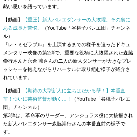
熱い思いを語っています。
【動画】
【重圧】新人バレエダンサーの大抜擢。その裏に
ある成長と苦悩。
（YouTube「谷桃子バレエ団」チャンネ
ル）
『レ・ミゼラブル』を上演するまでの様子を追ったドキュ
メンタリー映像の第2弾で、重要な役柄に大抜擢された森脇
崇行さんと永倉 凜さんの二人の新人ダンサーが大きなプレ
ッシャーを抱えながらリハーサルに取り組む様子が紹介さ
れています。
【動画】
【期待の大型新人に立ちはだかる壁！】本番直
前！ついに芸術監督が動く…！
（YouTube「谷桃子バレエ
団」チャンネル）
第3弾は、革命軍のリーダー、アンジョラス役に大抜擢され
た新人バレエダンサー森脇崇行さんの本番直前の様子で
す。