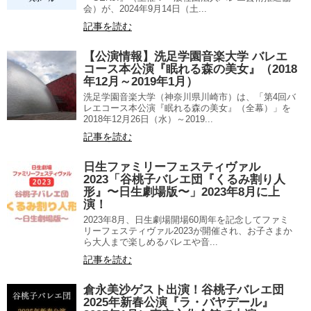
会）が、2024年9月14日（土...
記事を読む
【公演情報】洗足学園音楽大学 バレエ
コース本公演『眠れる森の美女』（2018
年12月～2019年1月）
洗足学園音楽大学（神奈川県川崎市）は、「第4回バ
レエコース本公演『眠れる森の美女』（全幕）」を
2018年12月26日（水）～2019...
記事を読む
日生ファミリーフェスティヴァル
2023「谷桃子バレエ団『くるみ割り人
形』〜日生劇場版〜」2023年8月に上
演！
2023年8月、日生劇場開場60周年を記念してファミ
リーフェスティヴァル2023が開催され、お子さまか
ら大人まで楽しめるバレエや音...
記事を読む
倉永美沙ゲスト出演！谷桃子バレエ団
2025年新春公演『ラ・バヤデール』