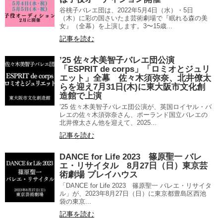
谷桃子バレエ団は、2022年5月4日（水）・5日
（木）に彩の国さいたま芸術劇場で『眠れる森の美
女』（全幕）を上演します。3〜15歳...
記事を読む
’25 佐々木美智子バレエ団公演
「ESPRIT de corps」「ロミオとジュリ
エット」全幕 佐々木須弥奈、北井僚太
らを迎え7月31日(木)に東大阪市文化創
造館で上演
’25 佐々木美智子バレエ団公演が、英国ロイヤル・バ
レエの佐々木須弥奈さん、ポーランド国立バレエの
北井僚太さん他を迎えて、2025...
記事を読む
DANCE for Life 2023 篠原聖一 バレ
エ・リサイタル 8月27日（日）東京芸
術劇場 プレイハウス
「DANCE for Life 2023 篠原聖一 バレエ・リサイタ
ル」が、2023年8月27日（日）に東京都豊島区西池
袋の東京...
記事を読む