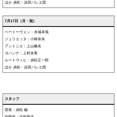
ほか 貞松・浜田バレエ団
7月17日（月・祝）
ベートーヴェン：水城卓哉
ジュリエッタ：小林奈央
アントニエ：上山榛名
ヨハンナ：上村未香
ルートヴィヒ：貞松正一郎
ほか 貞松・浜田バレエ団
スタッフ
団長：貞松 融
副団長：浜田蓉子