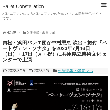
Ballet Constellation
バレエファンによるバレエファンのためのバレエ情報発信サイト
です。
HOME
公演情報・鑑賞レポ
貞松・浜田バレエ団が中村恩恵 演出・振付『ベ
ートヴェン・ソナタ』を2023年7月16日
（日）・17日（月・祝）に兵庫県立芸術文化セ
ンターで上演
2023/3/15
2023/5/5
公演情報・鑑賞レポ