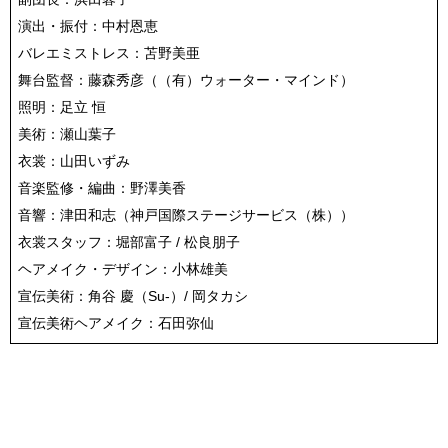
演出・振付：中村恩恵
バレエミストレス：苫野美亜
舞台監督：藤森秀彦（（有）ウォーター・マインド）
照明：足立 恒
美術：瀬山葉子
衣裳：山田いずみ
音楽監修・編曲：野澤美香
音響：津田和志（神戸国際ステージサービス（株））
衣裳スタッフ：堀部富子 / 松良朋子
ヘアメイク・デザイン：小林雄美
宣伝美術：角谷 慶（Su-）/ 岡タカシ
宣伝美術ヘアメイク：石田弥仙