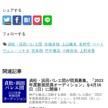
シェアする
error
0
0
フォローする
貞松・浜田バレエ団
,
水城卓哉
,
上山榛名
,
名村空
,
ベート
ヴェン・ソナタ
,
宮本萌
,
竹中優花
,
小林奈央
,
上村未香
関連記事
貞松・浜田バレエ団が団員募集。「2023
年度新規団員オーディション」を4月16
日（日）に開催！
神戸を拠点に活動する貞松・浜田バレエ団が「2023
年度新規団員オーディション」を4月16日（日）に、
兵庫県神戸市の貞松・浜田バレエ...