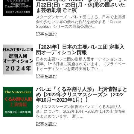
月22日(日)・23日(月・休)彩の国さいた
ま芸術劇場で上演
スターダンサーズ・バレエ団による、日本で上演機
会の少ない世界の優れた作品を紹介する「Dance
Speaks」シリーズの最新公演が...
記事を読む
【2024年】日本の主要バレエ団 定期入
団オーディション情報
日本の主要バレエ団の定期入団オーディションは、
例年、1〜3月頃に実施されています。（プライベー
トオーディションを随時実施してい...
記事を読む
バレエ『くるみ割り人形』上演情報まと
め【2022年クリスマスシーズン（2022
年10月〜2023年1月）】
クリスマスシーズン恒例のバレエ『くるみ割り人
形』について、2022年10月〜2023年1月の上演情報
をまとめています。 新し...
記事を読む