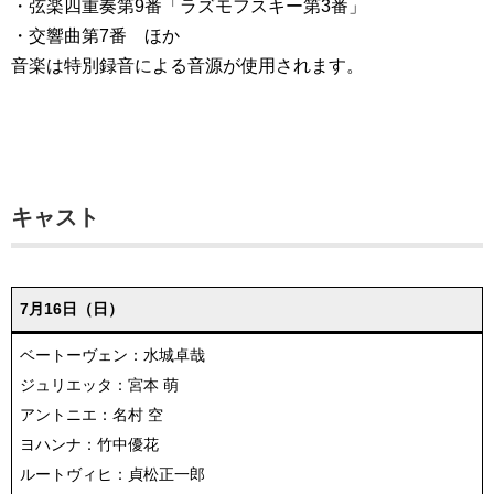
・弦楽四重奏第9番「ラズモフスキー第3番」
・交響曲第7番 ほか
音楽は特別録音による音源が使用されます。
キャスト
7月16日（日）
ベートーヴェン：水城卓哉
ジュリエッタ：宮本 萌
アントニエ：名村 空
ヨハンナ：竹中優花
ルートヴィヒ：貞松正一郎