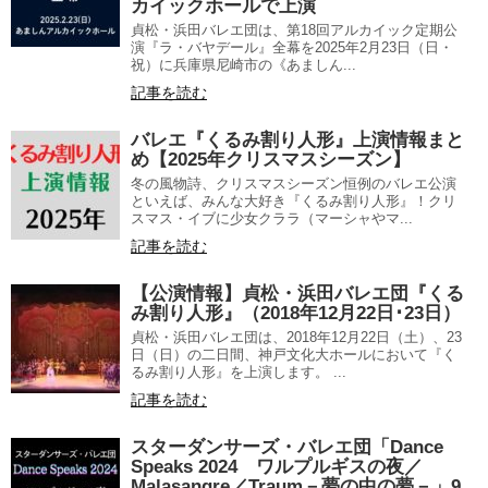
カイックホールで上演
貞松・浜田バレエ団は、第18回アルカイック定期公
演『ラ・バヤデール』全幕を2025年2月23日（日・
祝）に兵庫県尼崎市の《あましん...
記事を読む
バレエ『くるみ割り人形』上演情報まと
め【2025年クリスマスシーズン】
冬の風物詩、クリスマスシーズン恒例のバレエ公演
といえば、みんな大好き『くるみ割り人形』！クリ
スマス・イブに少女クララ（マーシャやマ...
記事を読む
【公演情報】貞松・浜田バレエ団『くる
み割り人形』（2018年12月22日･23日）
貞松・浜田バレエ団は、2018年12月22日（土）、23
日（日）の二日間、神戸文化大ホールにおいて『く
るみ割り人形』を上演します。 ...
記事を読む
スターダンサーズ・バレエ団「Dance
Speaks 2024 ワルプルギスの夜／
Malasangre／Traum－夢の中の夢－」9