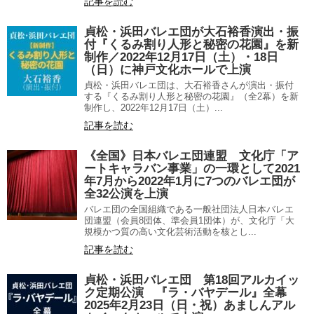
記事を読む
貞松・浜田バレエ団が大石裕香演出・振
付『くるみ割り人形と秘密の花園』を新
制作／2022年12月17日（土）・18日
（日）に神戸文化ホールで上演
貞松・浜田バレエ団は、大石裕香さんが演出・振付
する『くるみ割り人形と秘密の花園』（全2幕）を新
制作し、2022年12月17日（土）...
記事を読む
《全国》日本バレエ団連盟 文化庁「ア
ートキャラバン事業」の一環として2021
年7月から2022年1月に7つのバレエ団が
全32公演を上演
バレエ団の全国組織である一般社団法人日本バレエ
団連盟（会員8団体、準会員1団体）が、文化庁「大
規模かつ質の高い文化芸術活動を核とし...
記事を読む
貞松・浜田バレエ団 第18回アルカイッ
ク定期公演 『ラ・バヤデール』全幕
2025年2月23日（日・祝）あましんアル