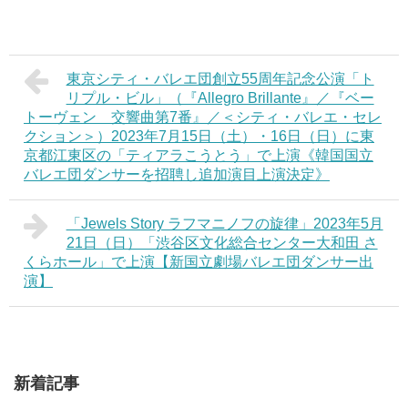
東京シティ・バレエ団創立55周年記念公演「ト
リプル・ビル」（『Allegro Brillante』／『ベー
トーヴェン 交響曲第7番』／＜シティ・バレエ・セレ
クション＞）2023年7月15日（土）・16日（日）に東
京都江東区の「ティアラこうとう」で上演《韓国国立
バレエ団ダンサーを招聘し追加演目上演決定》
「Jewels Story ラフマニノフの旋律」2023年5月
21日（日）「渋谷区文化総合センター大和田 さ
くらホール」で上演【新国立劇場バレエ団ダンサー出
演】
新着記事