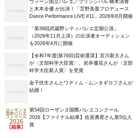
ウィーン国立バレエ／プリンシパル 橋本清香
と木本全優 が出演！「苫野美亜プロデュース
Dance Performance LIVE #11」2026年8月開催
「第39回武蔵野シティバレエ定期公演」
（2026年11月上演）の出演者オーディション
を2026年4月に開催
【令和7年度(第76回)芸術選奨】宮川新大さん
が〈文部科学大臣賞〉、岩井優花さんが〈文部
科学大臣新人賞〉を受賞
金子扶生さんとワディム・ムンタギロフさんが
結婚！
第54回ローザンヌ国際バレエコンクール
2026【ファイナル結果】佐居勇星さん第5位入
賞