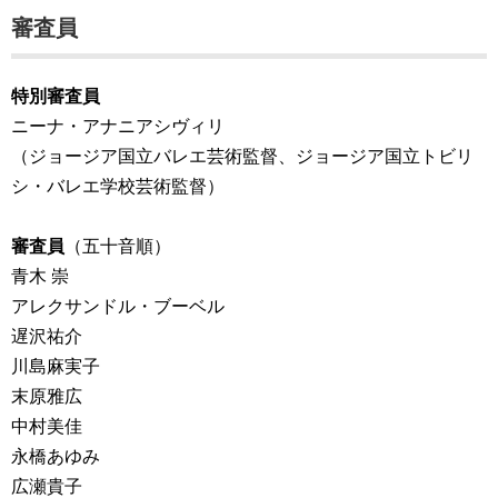
審査員
特別審査員
ニーナ・アナニアシヴィリ
（ジョージア国立バレエ芸術監督、ジョージア国立トビリ
シ・バレエ学校芸術監督）
審査員
（五十音順）
青木 崇
アレクサンドル・ブーベル
遅沢祐介
川島麻実子
末原雅広
中村美佳
永橋あゆみ
広瀬貴子