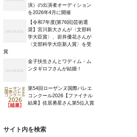
演）の出演者オーディション
を2026年4月に開催
【令和7年度(第76回)芸術選
奨】宮川新大さんが〈文部科
学大臣賞〉、岩井優花さんが
〈文部科学大臣新人賞〉を受
賞
金子扶生さんとワディム・ム
ンタギロフさんが結婚！
第54回ローザンヌ国際バレエ
コンクール2026【ファイナル
結果】佐居勇星さん第5位入賞
サイト内を検索