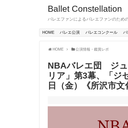
Ballet Constellation
バレエファンによるバレエファンのため
HOME
バレエ公演
バレエコンクール
バ
HOME
公演情報・鑑賞レポ
NBAバレエ団 ジ
リア」第3幕、「ジゼル
日（金）《所沢市文