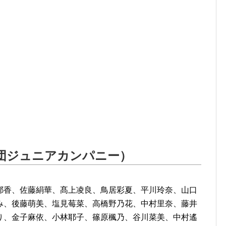
エ団ジュニアカンパニー）
耶香、佐藤絹華、髙上凌良、鳥居彩夏、平川玲奈、山口
み、後藤萌美、塩見莓菜、高橋野乃花、中村里奈、藤井
り、金子麻依、小林耶子、篠原楓乃、谷川菜美、中村遙