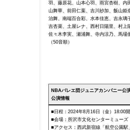
羽、藤原花、山本心羽、雨宮杏樹、内
山舞華、前田仁葉、吉川紗加、飯山姫
治舞、南端百合彩、水本佳恵、吉永璃
吉杏菜、土屋レナ、西村日陽里、村上
佐々木李実、瀬浦舞、寺内涼乃、馬場
（50音順）
NBAバレエ団ジュニアカンパニー公演
公演情報
■日程：2024年8月16日（金）18:00
■会場：所沢市文化センターミューズ
■アクセス：西武新宿線「航空公園駅