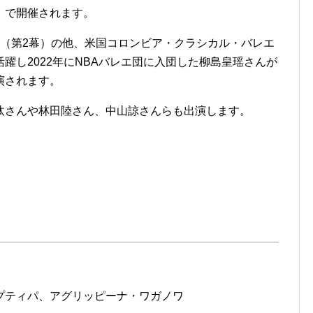
》で開催されます。
」（第2幕）の他、⽶国コロンビア・クラシカル・バレエ
躍し2022年にNBAバレエ団に⼊団した柳島皇瑶さんが
演されます。
汰さんや林田陸さん、中山諒さんらも出演します。
プティパ、アグリッピーナ・ワガノワ