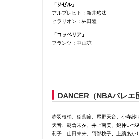
「ジゼル」
アルブレヒト：新井悠汰
ヒラリオン：林田陸
「コッペリア」
フランツ：中山諒
DANCER（NBAバレ
赤羽根梢、稲葉瞳、尾野天音、小寺紗
天音、朝倉未夕、井上南美、鍵仲いづ
莉子、山田未来、阿部桃子、上續あか