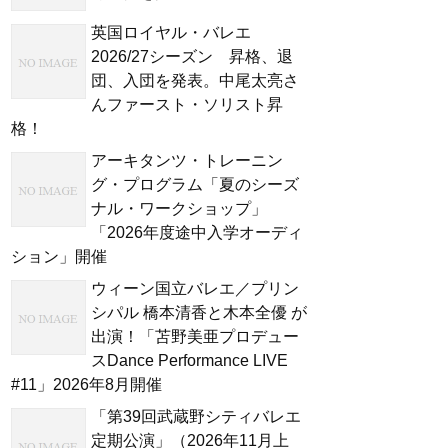
英国ロイヤル・バレエ
2026/27シーズン 昇格、退
団、入団を発表。中尾太亮さ
んファースト・ソリスト昇
格！
アーキタンツ・トレーニン
グ・プログラム「夏のシーズ
ナル・ワークショップ」
「2026年度途中入学オーディ
ション」開催
ウィーン国立バレエ／プリン
シパル 橋本清香と木本全優 が
出演！「苫野美亜プロデュー
スDance Performance LIVE
#11」2026年8月開催
「第39回武蔵野シティバレエ
定期公演」（2026年11月上