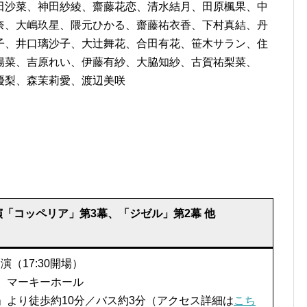
田沙菜、神田紗綾、齋藤花恋、清水結月、田原楓果、中
奈、大嶋玖星、隈元ひかる、齋藤祐衣香、下村真結、丹
子、井口璃沙子、大辻舞花、合田有花、笹木サラン、住
陽菜、吉原れい、伊藤有紗、大脇知紗、古賀祐梨菜、
優梨、森茉莉愛、渡辺美咲
「コッペリア」第3幕、「ジゼル」第2幕 他
開演（17:30開場）
 マーキーホール
」より徒歩約10分／バス約3分（アクセス詳細は
こち