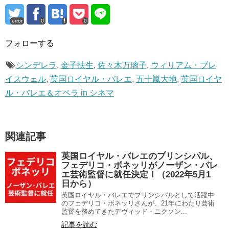
error
0
0
フォローする
シンデレラ
,
金子扶生
,
佐々木万璃子
,
ウィリアム・ブレ
イスウェル
,
英国ロイヤル・バレエ
,
五十嵐大地
,
英国ロイヤ
ル・バレエ＆オペラ in シネマ
関連記事
英国ロイヤル・バレエのプリンシパル、
フェデリコ・ボネッリがノーザン・バレ
エ芸術監督に就任決定！（2022年5月1
日から）
英国ロイヤル・バレエでプリンシパルとして活躍中
のフェデリコ・ボネッリさんが、21年にわたり芸術
監督を務めてきたデヴィッド・ニクソン...
記事を読む