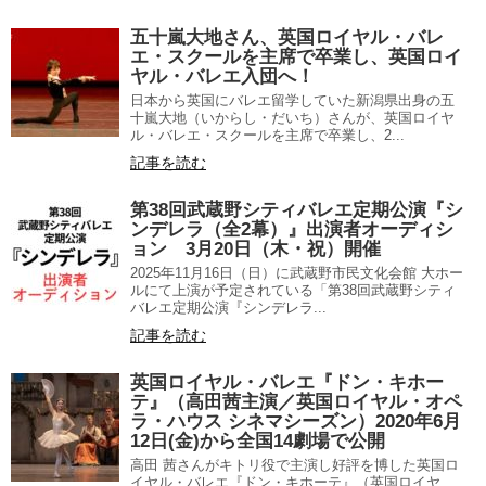
五十嵐大地さん、英国ロイヤル・バレ
エ・スクールを主席で卒業し、英国ロイ
ヤル・バレエ入団へ！
日本から英国にバレエ留学していた新潟県出身の五
十嵐大地（いからし・だいち）さんが、英国ロイヤ
ル・バレエ・スクールを主席で卒業し、2...
記事を読む
第38回武蔵野シティバレエ定期公演『シ
ンデレラ（全2幕）』出演者オーディシ
ョン 3月20日（木・祝）開催
2025年11月16日（日）に武蔵野市民文化会館 大ホー
ルにて上演が予定されている「第38回武蔵野シティ
バレエ定期公演『シンデレラ...
記事を読む
英国ロイヤル・バレエ『ドン・キホー
テ』（高田茜主演／英国ロイヤル・オペ
ラ・ハウス シネマシーズン）2020年6月
12日(金)から全国14劇場で公開
高田 茜さんがキトリ役で主演し好評を博した英国ロ
イヤル・バレエ『ドン・キホーテ』（英国ロイヤ