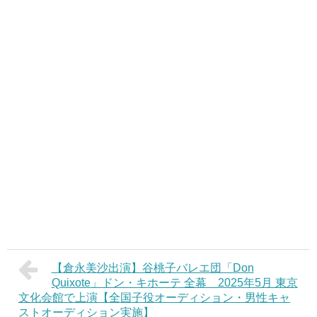
【倉永美沙出演】谷桃子バレエ団「Don
Quixote」ドン・キホーテ 全幕 2025年5月 東京
文化会館で上演【全国子役オーディション・男性キャ
ストオーディション実施】