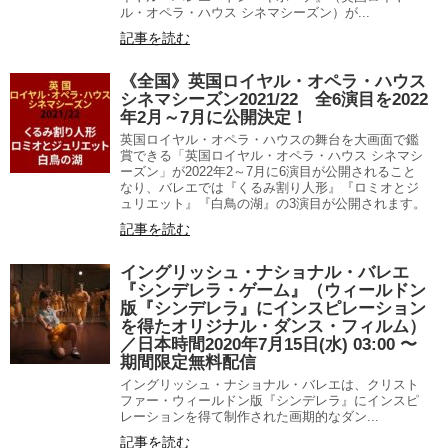
ル・オペラ・ハウス シネマシーズン）が...
記事を読む
《全国》英国ロイヤル・オペラ・ハウス
シネマシーズン2021/22 全6演目を2022
年2月～7月に公開決定！
英国ロイヤル・オペラ・ハウスの舞台を大画面で鑑
賞できる「英国ロイヤル・オペラ・ハウス シネマシ
ーズン」が2022年2～7月に6演目が公開されること
なり、バレエでは『くるみ割り人形』『ロミオとジ
ュリエット』『白鳥の湖』の3演目が公開されます。
記事を読む
イングリッシュ・ナショナル・バレエ
『シンデレラ・ゲーム』（ウィールドン
版『シンデレラ』にインスピレーション
を得たオリジナル・ダンス・フィルム）
／日本時間2020年7月15日(水) 03:00 〜
期間限定無料配信
イングリッシュ・ナショナル・バレエは、クリスト
ファー・ウィールドン版『シンデレラ』にインスピ
レーションを得て制作された画期的なダン...
記事を読む