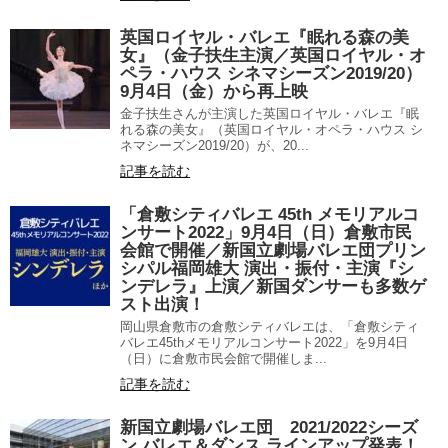
英国ロイヤル・バレエ『眠れる森の美
女』（金子扶生主演／英国ロイヤル・オ
ペラ・ハウス シネマシーズン2019/20）
9月4日（金）から再上映
金子扶生さんが主演した英国ロイヤル・バレエ『眠
れる森の美女』（英国ロイヤル・オペラ・ハウス シ
ネマシーズン2019/20）が、20...
記事を読む
「倉敷シティバレエ 45th メモリアルコ
ンサート2022」9月4日（日）倉敷市民
会館で開催／新国立劇場バレエ団プリン
シパル福岡雄大 演出・振付・主演『シ
ンデレラ』上演／新国ダンサーも多数ゲ
スト出演！
岡山県倉敷市の倉敷シティバレエは、「倉敷シティ
バレエ45thメモリアルコンサート2022」を9月4日
（日）に倉敷市民会館で開催しま...
記事を読む
新国立劇場バレエ団 2021/2022シーズ
ン バレエ＆ダンス ラインアップ発表！