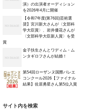
演）の出演者オーディション
を2026年4月に開催
【令和7年度(第76回)芸術選
奨】宮川新大さんが〈文部科
学大臣賞〉、岩井優花さんが
〈文部科学大臣新人賞〉を受
賞
金子扶生さんとワディム・ム
ンタギロフさんが結婚！
第54回ローザンヌ国際バレエ
コンクール2026【ファイナル
結果】佐居勇星さん第5位入賞
サイト内を検索