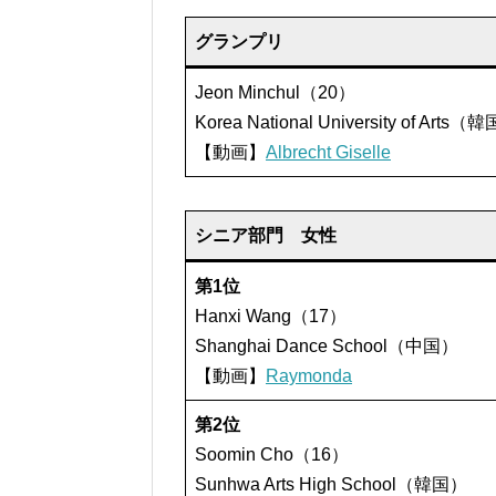
グランプリ
Jeon Minchul（20）
Korea National University of Arts（
【動画】
Albrecht Giselle
シニア部門 女性
第1位
Hanxi Wang（17）
Shanghai Dance School（中国）
【動画】
Raymonda
第2位
Soomin Cho（16）
Sunhwa Arts High School（韓国）