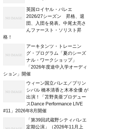
英国ロイヤル・バレエ
2026/27シーズン 昇格、退
団、入団を発表。中尾太亮さ
んファースト・ソリスト昇
格！
アーキタンツ・トレーニン
グ・プログラム「夏のシーズ
ナル・ワークショップ」
「2026年度途中入学オーディ
ション」開催
ウィーン国立バレエ／プリン
シパル 橋本清香と木本全優 が
出演！「苫野美亜プロデュー
スDance Performance LIVE
#11」2026年8月開催
「第39回武蔵野シティバレエ
定期公演」（2026年11月上