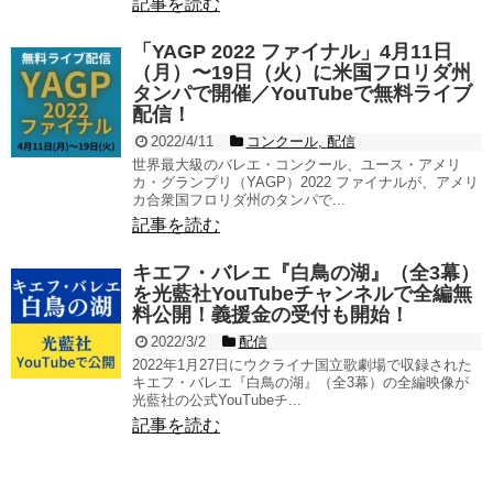
記事を読む
「YAGP 2022 ファイナル」4月11日
（月）〜19日（火）に米国フロリダ州
タンパで開催／YouTubeで無料ライブ
配信！
2022/4/11
コンクール
,
配信
世界最大級のバレエ・コンクール、ユース・アメリ
カ・グランプリ（YAGP）2022 ファイナルが、アメリ
カ合衆国フロリダ州のタンパで...
記事を読む
キエフ・バレエ『白鳥の湖』（全3幕）
を光藍社YouTubeチャンネルで全編無
料公開！義援金の受付も開始！
2022/3/2
配信
2022年1月27日にウクライナ国立歌劇場で収録された
キエフ・バレエ『白鳥の湖』（全3幕）の全編映像が
光藍社の公式YouTubeチ...
記事を読む