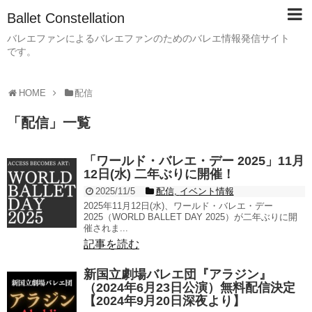
Ballet Constellation
バレエファンによるバレエファンのためのバレエ情報発信サイト
です。
HOME
配信
「
配信
」
一覧
「ワールド・バレエ・デー 2025」11月
12日(水) 二年ぶりに開催！
2025/11/5
配信
,
イベント情報
2025年11月12日(水)、ワールド・バレエ・デー
2025（WORLD BALLET DAY 2025）が二年ぶりに開
催されま...
記事を読む
新国立劇場バレエ団『アラジン』
（2024年6月23日公演）無料配信決定
【2024年9月20日深夜より】