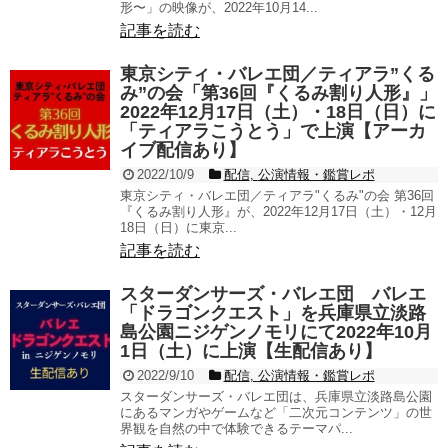
形〜」の映像が、2022年10月14...
記事を読む
東京シティ・バレエ団／ティアラ”くる
み”の会「第36回『くるみ割り人形』」
2022年12月17日（土）・18日（日）に
「ティアラこうとう」で上演【アーカ
イブ配信あり】
2022/10/9
配信
,
公演情報・鑑賞レポ
東京シティ・バレエ団／ティアラ"くるみ"の会 第36回
『くるみ割り人形』が、2022年12月17日（土）・12月
18日（日）に東京...
記事を読む
スターダンサーズ・バレエ団 バレエ
「ドラゴンクエスト」を兵庫県立淡路
島公園ニジゲンノモリにて2022年10月
1日（土）に上演【生配信あり】
2022/9/10
配信
,
公演情報・鑑賞レポ
スターダンサーズ・バレエ団は、兵庫県立淡路島公園
にあるマンガやゲームなど「二次元コンテンツ」の世
界観を自然の中で体験できるテーマパ...