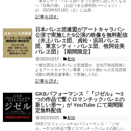
「東京シティ・バレエ団―きっと誰かに話したくなる
―『白鳥の湖』（お話つき山形特別バージョン）」
が、2023年8月19日（土）に山形...
記事を読む
日本バレエ団連盟がアートキャラバン
公演で実施した5公演の映像を無料配信
（井上バレエ団、貞松・浜田バレエ
団、東京シティ・バレエ団、牧阿佐美
バレヱ団）【期間限定】
2022/12/17
配信
一般社団法人日本バレエ団連盟が、文化庁統括団体に
よるアートキャラバン事業（コロナ禍からの文化芸術
活動の再興支援事業）で実施した5公...
記事を読む
GKBパフォーマンス「『ジゼル』〜3
つの作品で繋ぐロマンチックバレエの
新しい形〜」が YouTube にて期間限
定無料配信
2022/10/25
配信
GKBプロフェッショナルパフォーマンス「『ジゼ
ル』〜3つの作品で繋ぐロマンチックバレエの新しい