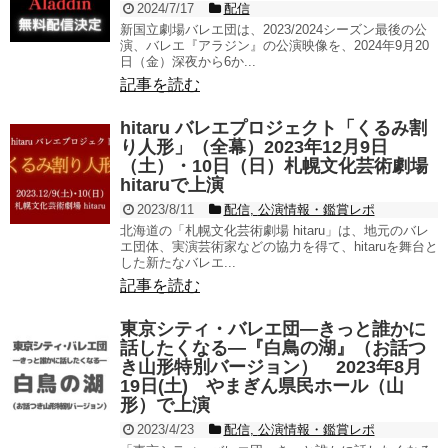
2024/7/17
配信
新国立劇場バレエ団は、2023/2024シーズン最後の公
演、バレエ『アラジン』の公演映像を、2024年9月20
日（金）深夜から6か...
記事を読む
hitaru バレエプロジェクト「くるみ割
り人形」（全幕）2023年12月9日
（土）・10日（日）札幌文化芸術劇場
hitaruで上演
2023/8/11
配信
,
公演情報・鑑賞レポ
北海道の「札幌文化芸術劇場 hitaru」は、地元のバレ
エ団体、実演芸術家などの協力を得て、hitaruを舞台と
した新たなバレエ...
記事を読む
東京シティ・バレエ団―きっと誰かに
話したくなる―『白鳥の湖』（お話つ
き山形特別バージョン） 2023年8月
19日(土) やまぎん県民ホール（山
形）で上演
2023/4/23
配信
,
公演情報・鑑賞レポ