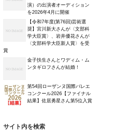
演）の出演者オーディション
を2026年4月に開催
【令和7年度(第76回)芸術選
奨】宮川新大さんが〈文部科
学大臣賞〉、岩井優花さんが
〈文部科学大臣新人賞〉を受
賞
金子扶生さんとワディム・ム
ンタギロフさんが結婚！
第54回ローザンヌ国際バレエ
コンクール2026【ファイナル
結果】佐居勇星さん第5位入賞
サイト内を検索