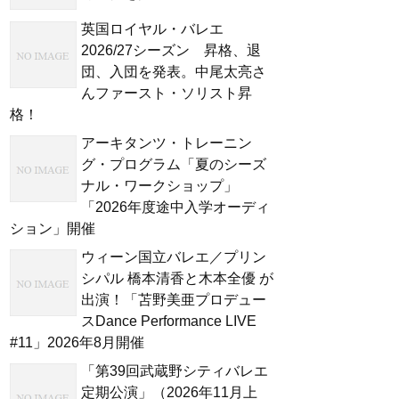
英国ロイヤル・バレエ
2026/27シーズン 昇格、退
団、入団を発表。中尾太亮さ
んファースト・ソリスト昇
格！
アーキタンツ・トレーニン
グ・プログラム「夏のシーズ
ナル・ワークショップ」
「2026年度途中入学オーディ
ション」開催
ウィーン国立バレエ／プリン
シパル 橋本清香と木本全優 が
出演！「苫野美亜プロデュー
スDance Performance LIVE
#11」2026年8月開催
「第39回武蔵野シティバレエ
定期公演」（2026年11月上