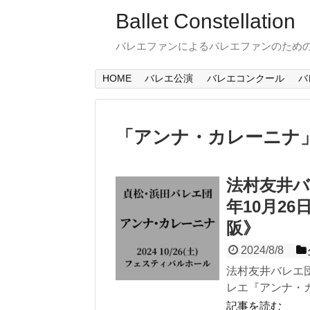
Ballet Constellation
バレエファンによるバレエファンのため
HOME
バレエ公演
バレエコンクール
バ
「
アンナ・カレーニナ
法村友井バ
年10月2
阪》
2024/8/8
法村友井バレエ
レエ『アンナ・カレ
記事を読む