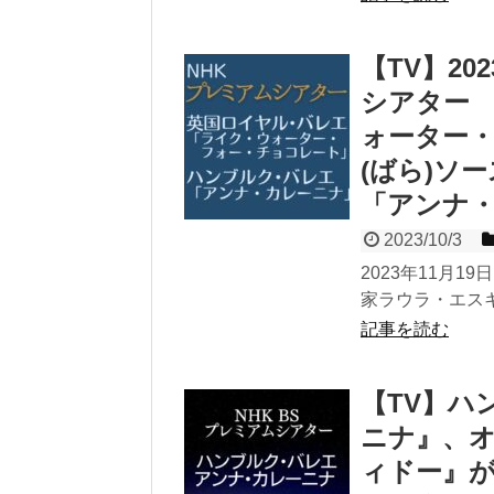
【TV】20
シアター
ォーター
(ばら)ソ
「アンナ
2023/10/3
2023年11月
家ラウラ・エスキ
記事を読む
【TV】ハ
ニナ』、
ィドー』が