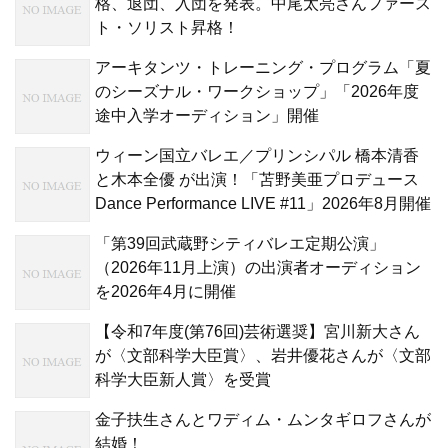
格、退団、入団を発表。中尾太亮さんファース
ト・ソリスト昇格！
アーキタンツ・トレーニング・プログラム「夏
のシーズナル・ワークショップ」「2026年度
途中入学オーディション」開催
ウィーン国立バレエ／プリンシパル 橋本清香
と木本全優 が出演！「苫野美亜プロデュース
Dance Performance LIVE #11」2026年8月開催
「第39回武蔵野シティバレエ定期公演」
（2026年11月上演）の出演者オーディション
を2026年4月に開催
【令和7年度(第76回)芸術選奨】宮川新大さん
が〈文部科学大臣賞〉、岩井優花さんが〈文部
科学大臣新人賞〉を受賞
金子扶生さんとワディム・ムンタギロフさんが
結婚！