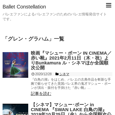
Ballet Constellation
バレエファンによるバレエファンのためのバレエ情報発信サイト
です。
「
グレン・グラハム
」
一覧
映画『マシュー・ボーン IN CINEMA／
赤い靴』2021年2月11日（木・祝）よ
りBunkamura ル・シネマほか全国順
次公開
2020/12/28
シネマ
『白鳥の湖』をはじめ、バレエの古典作品を斬新な手
腕で蘇らせてきた英国バレエ界の鬼才マシュー・ボー
ンが演出・振付を手掛けた『赤い靴』...
記事を読む
【シネマ】マシュー･ボーン in
CINEMA 『SWAN LAKE 白鳥の湖』
2019年10月25日（金）から全国順次公