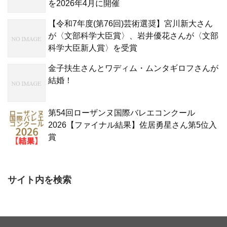
を2026年4月に開催
【令和7年度(第76回)芸術選奨】宮川新大さん
が〈文部科学大臣賞〉、岩井優花さんが〈文部
科学大臣新人賞〉を受賞
金子扶生さんとワディム・ムンタギロフさんが
結婚！
第54回ローザンヌ国際バレエコンクール
2026【ファイナル結果】佐居勇星さん第5位入
賞
サイト内を検索