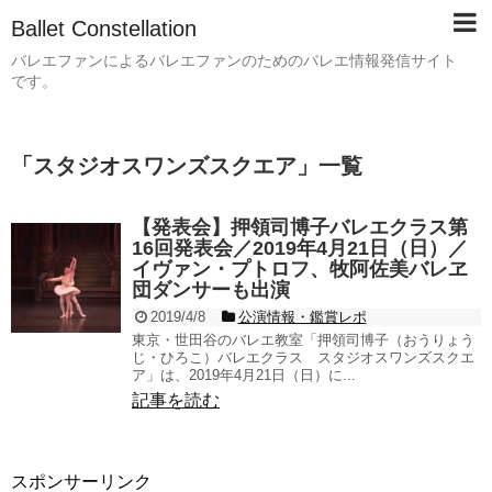
Ballet Constellation
バレエファンによるバレエファンのためのバレエ情報発信サイト
です。
「
スタジオスワンズスクエア
」
一覧
【発表会】押領司博子バレエクラス第
16回発表会／2019年4月21日（日）／
イヴァン・プトロフ、牧阿佐美バレヱ
団ダンサーも出演
2019/4/8
公演情報・鑑賞レポ
東京・世田谷のバレエ教室「押領司博子（おうりょう
じ・ひろこ）バレエクラス スタジオスワンズスクエ
ア」は、2019年4月21日（日）に...
記事を読む
スポンサーリンク