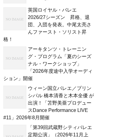
英国ロイヤル・バレエ
2026/27シーズン 昇格、退
団、入団を発表。中尾太亮さ
んファースト・ソリスト昇
格！
アーキタンツ・トレーニン
グ・プログラム「夏のシーズ
ナル・ワークショップ」
「2026年度途中入学オーディ
ション」開催
ウィーン国立バレエ／プリン
シパル 橋本清香と木本全優 が
出演！「苫野美亜プロデュー
スDance Performance LIVE
#11」2026年8月開催
「第39回武蔵野シティバレエ
定期公演」（2026年11月上