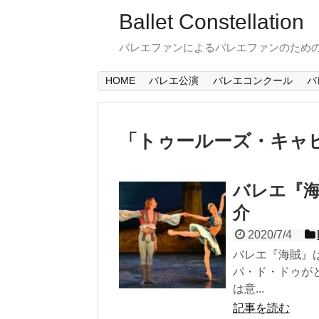
Ballet Constellation
バレエファンによるバレエファンのため
HOME
バレエ公演
バレエコンクール
バ
「
トゥールーズ・キャ
バレエ『海賊
介
2020/7/4
バレエ『海賊』
パ・ド・ドゥが
は意...
記事を読む