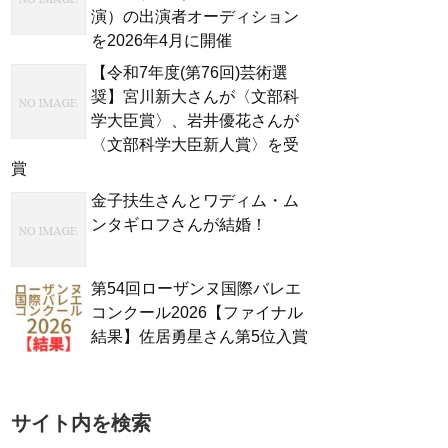
演）の出演者オーディション
を2026年4月に開催
【令和7年度(第76回)芸術選
奨】宮川新大さんが〈文部科
学大臣賞〉、岩井優花さんが
〈文部科学大臣新人賞〉を受
賞
金子扶生さんとワディム・ム
ンタギロフさんが結婚！
第54回ローザンヌ国際バレエ
コンクール2026【ファイナル
結果】佐居勇星さん第5位入賞
サイト内を検索