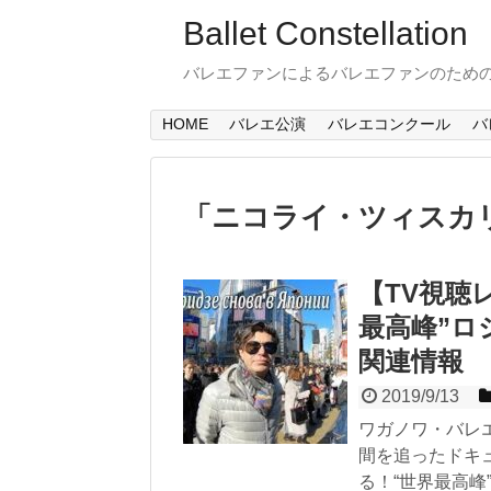
Ballet Constellation
バレエファンによるバレエファンのため
HOME
バレエ公演
バレエコンクール
バ
「
ニコライ・ツィスカ
【TV視聴
最高峰”ロ
関連情報
2019/9/13
ワガノワ・バレ
間を追ったドキュ
る！“世界最高