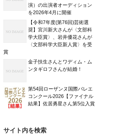
演）の出演者オーディション
を2026年4月に開催
【令和7年度(第76回)芸術選
奨】宮川新大さんが〈文部科
学大臣賞〉、岩井優花さんが
〈文部科学大臣新人賞〉を受
賞
金子扶生さんとワディム・ム
ンタギロフさんが結婚！
第54回ローザンヌ国際バレエ
コンクール2026【ファイナル
結果】佐居勇星さん第5位入賞
サイト内を検索