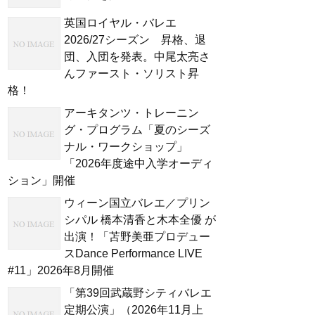
英国ロイヤル・バレエ
2026/27シーズン 昇格、退
団、入団を発表。中尾太亮さ
んファースト・ソリスト昇
格！
アーキタンツ・トレーニン
グ・プログラム「夏のシーズ
ナル・ワークショップ」
「2026年度途中入学オーディ
ション」開催
ウィーン国立バレエ／プリン
シパル 橋本清香と木本全優 が
出演！「苫野美亜プロデュー
スDance Performance LIVE
#11」2026年8月開催
「第39回武蔵野シティバレエ
定期公演」（2026年11月上