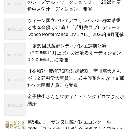
のシーズナル・ワークショップ」「2026年度
途中入学オーディション」開催
ウィーン国立バレエ／プリンシパル 橋本清香
と木本全優 が出演！「苫野美亜プロデュース
Dance Performance LIVE #11」2026年8月開催
「第39回武蔵野シティバレエ定期公演」
（2026年11月上演）の出演者オーディション
を2026年4月に開催
【令和7年度(第76回)芸術選奨】宮川新大さん
が〈文部科学大臣賞〉、岩井優花さんが〈文部
科学大臣新人賞〉を受賞
金子扶生さんとワディム・ムンタギロフさんが
結婚！
第54回ローザンヌ国際バレエコンクール
2026【ファイナル結果】佐居勇星さん第5位入