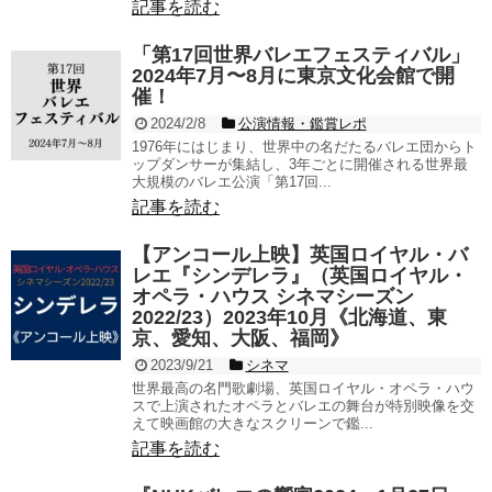
記事を読む
「第17回世界バレエフェスティバル」
2024年7月〜8月に東京文化会館で開
催！
2024/2/8
公演情報・鑑賞レポ
1976年にはじまり、世界中の名だたるバレエ団からト
ップダンサーが集結し、3年ごとに開催される世界最
大規模のバレエ公演「第17回...
記事を読む
【アンコール上映】英国ロイヤル・バ
レエ『シンデレラ』（英国ロイヤル・
オペラ・ハウス シネマシーズン
2022/23）2023年10月《北海道、東
京、愛知、大阪、福岡》
2023/9/21
シネマ
世界最高の名門歌劇場、英国ロイヤル・オペラ・ハウ
スで上演されたオペラとバレエの舞台が特別映像を交
えて映画館の大きなスクリーンで鑑...
記事を読む