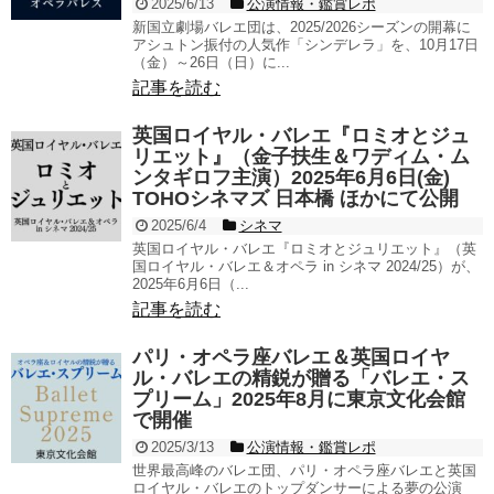
2025/6/13
公演情報・鑑賞レポ
新国立劇場バレエ団は、2025/2026シーズンの開幕に
アシュトン振付の人気作「シンデレラ」を、10月17日
（金）～26日（日）に...
記事を読む
英国ロイヤル・バレエ『ロミオとジュ
リエット』（金子扶生＆ワディム・ム
ンタギロフ主演）2025年6月6日(金)
TOHOシネマズ 日本橋 ほかにて公開
2025/6/4
シネマ
英国ロイヤル・バレエ『ロミオとジュリエット』（英
国ロイヤル・バレエ＆オペラ in シネマ 2024/25）が、
2025年6月6日（...
記事を読む
パリ・オペラ座バレエ＆英国ロイヤ
ル・バレエの精鋭が贈る「バレエ・ス
プリーム」2025年8月に東京文化会館
で開催
2025/3/13
公演情報・鑑賞レポ
世界最高峰のバレエ団、パリ・オペラ座バレエと英国
ロイヤル・バレエのトップダンサーによる夢の公演