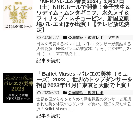
『NHKバレエの饗宴2024』1月27日
（土）NHKホールで開催！金子扶生＆
ワディム・ムンタギロフ、永久メイ＆
フィリップ・スチョーピン、新国立劇
場バレエ団ほか出演！【テレビ放送決
定】
2023/8/27
公演情報・鑑賞レポ
,
TV放送
日本を代表するバレエ団、バレエダンサーが集結する
人気公演『NHKバレエの饗宴2024』が、2024年1月27
日（土）に東京都渋谷...
記事を読む
「Ballet Muses -バレエの美神（ミュ
ーズ）2023-」世界のトップダンサーを
招き2023年11月に東京と大阪で上演！
2023/6/30
公演情報・鑑賞レポ
世界各国から今をときめく新進気鋭のダンサーと完成
された美を体現するダンサーが集い、競演を果たす公
演「Ballet Muses -...
記事を読む