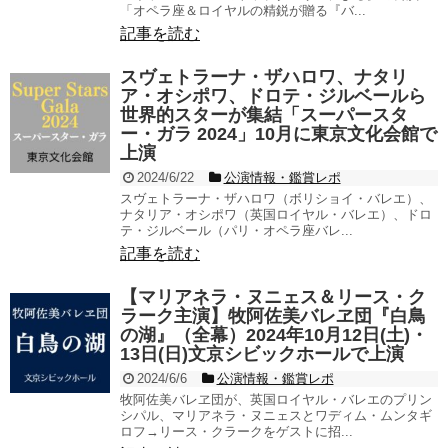
「オペラ座＆ロイヤルの精鋭が贈る『バ...
記事を読む
スヴェトラーナ・ザハロワ、ナタリ
ア・オシポワ、ドロテ・ジルベールら
世界的スターが集結「スーパースタ
ー・ガラ 2024」10月に東京文化会館で
上演
2024/6/22
公演情報・鑑賞レポ
スヴェトラーナ・ザハロワ（ボリショイ・バレエ）、
ナタリア・オシポワ（英国ロイヤル・バレエ）、ドロ
テ・ジルベール（パリ・オペラ座バレ...
記事を読む
【マリアネラ・ヌニェス＆リース・ク
ラーク主演】牧阿佐美バレヱ団『白鳥
の湖』（全幕）2024年10月12日(土)・
13日(日)文京シビックホールで上演
2024/6/6
公演情報・鑑賞レポ
牧阿佐美バレヱ団が、英国ロイヤル・バレエのプリン
シパル、マリアネラ・ヌニェスとワディム・ムンタギ
ロフ→リース・クラークをゲストに招...