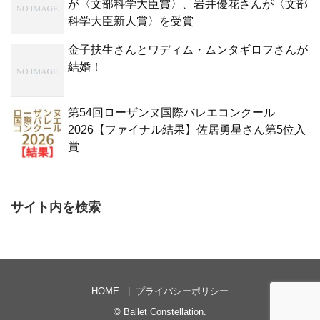
が〈文部科学大臣賞〉、岩井優花さんが〈文部
科学大臣新人賞〉を受賞
金子扶生さんとワディム・ムンタギロフさんが
結婚！
第54回ローザンヌ国際バレエコンクール
2026【ファイナル結果】佐居勇星さん第5位入
賞
サイト内を検索
HOME
プライバシーポリシー
©
Ballet Constellation
.