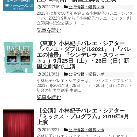
2022/7/16
公演情報・鑑賞レポ
2023年に創立50周年を迎える小林紀子バレエ・シアタ
ーが、2022年9月から「小林紀子バレエ・シアター創
立50周年記念公演シリー...
記事を読む
《東京》小林紀子バレエ・シアター
『バレエ・ダブルビル2021』（『バレ
エの情景』『シンデレラ・スウィー
ト』）9月25日（土）・26日（日）新
国立劇場で上演
2021/8/31
公演情報・鑑賞レポ
小林紀子バレエ・シアターは、『バレエ・ダブルビル
2021』を2021年9月25日（土）・26日（日）に東京・
初台の新国立劇場 中劇...
記事を読む
【公演】小林紀子バレエ・シアター
『ミックス・プログラム』2019年9月
上演
2019/6/21
公演情報・鑑賞レポ
小林紀子バレエ・シアターは、アシュトンとマクミラ