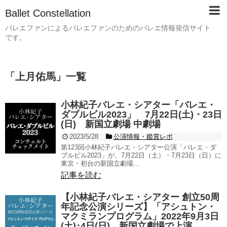
Ballet Constellation
バレエファンによるバレエファンのためのバレエ情報発信サイト
です。
「
上月佑馬
」
一覧
小林紀子バレエ・シアター「バレエ・
ダブルビル2023」 7月22日(土)・23日
(日) 新国立劇場 中劇場
2023/5/28
公演情報・鑑賞レポ
第123回小林紀子バレエ・シアター公演「バレエ・ダ
ブルビル2023」が、7月22日（土）・7月23日（日）に
東京・初台の新国立劇場...
記事を読む
【小林紀子バレエ・シアター 創立50周
年記念公演シリーズ】「アシュトン・
マクミランプログラム」2022年9月3日
(土)･4日(日) 新国立劇場で上演