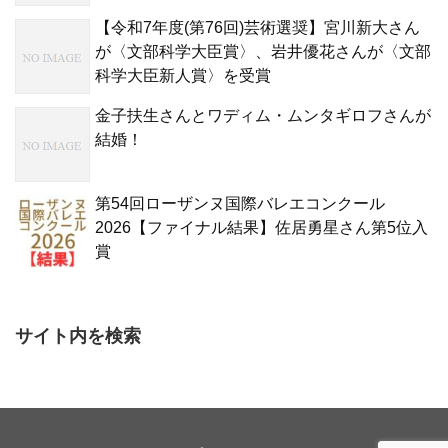
【令和7年度(第76回)芸術選奨】宮川新大さん
が〈文部科学大臣賞〉、岩井優花さんが〈文部
科学大臣新人賞〉を受賞
金子扶生さんとワディム・ムンタギロフさんが
結婚！
第54回ローザンヌ国際バレエコンクール
2026【ファイナル結果】佐居勇星さん第5位入
賞
サイト内を検索