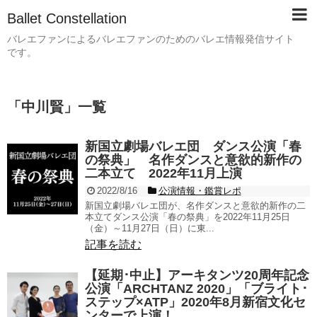
Ballet Constellation
バレエファンによるバレエファンのためのバレエ情報発信サイト
です。
「
中川賢
」
一覧
新国立劇場バレエ団 ダンス公演「春
の祭典」 名作ダンスと意欲的新作の
二本立て 2022年11月上演
2022/8/16
公演情報・鑑賞レポ
新国立劇場バレエ団が、名作ダンスと意欲的新作の二
本立てダンス公演「春の祭典」を2022年11月25日
（金）～11月27日（日）に東...
記事を読む
【延期･中止】アーキタンツ20周年記念
公演「ARCHTANZ 2020」「ブライト･
ステップ×ATP」2020年8月新宿文化セ
ンターで上演！