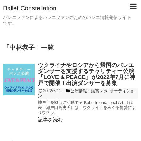
Ballet Constellation
バレエファンによるバレエファンのためのバレエ情報発信サイト
です。
「
中林恭子
」
一覧
ウクライナやロシアから帰国のバレエ
ダンサーを支援するチャリティー公演
「LOVE & PEACE」が2022年7月に神
戸で開催！出演ダンサーを募集
2022/5/11
公演情報・鑑賞レポ
,
オーディショ
ン
神戸市を拠点に活動する Kobe International Art （代
表：瀬戸口高史氏）は、ウクライナをめぐる情勢によ
りウクラ...
記事を読む