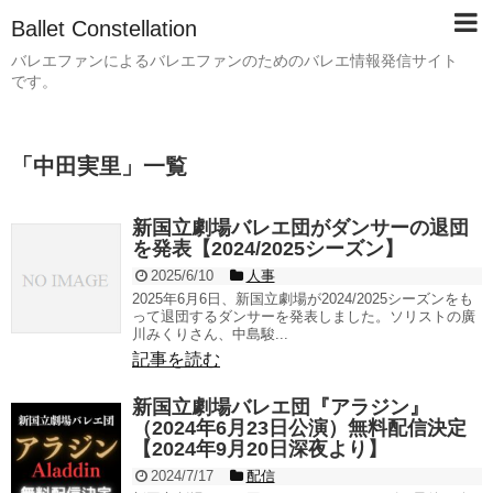
Ballet Constellation
バレエファンによるバレエファンのためのバレエ情報発信サイト
です。
「
中田実里
」
一覧
新国立劇場バレエ団がダンサーの退団
を発表【2024/2025シーズン】
2025/6/10
人事
2025年6月6日、新国立劇場が2024/2025シーズンをも
って退団するダンサーを発表しました。ソリストの廣
川みくりさん、中島駿...
記事を読む
新国立劇場バレエ団『アラジン』
（2024年6月23日公演）無料配信決定
【2024年9月20日深夜より】
2024/7/17
配信