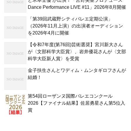
と木本全優 が出演！「苫野美亜プロデュース
Dance Performance LIVE #11」2026年8月開催
「第39回武蔵野シティバレエ定期公演」
（2026年11月上演）の出演者オーディション
を2026年4月に開催
【令和7年度(第76回)芸術選奨】宮川新大さん
が〈文部科学大臣賞〉、岩井優花さんが〈文部
科学大臣新人賞〉を受賞
金子扶生さんとワディム・ムンタギロフさんが
結婚！
第54回ローザンヌ国際バレエコンクール
2026【ファイナル結果】佐居勇星さん第5位入
賞