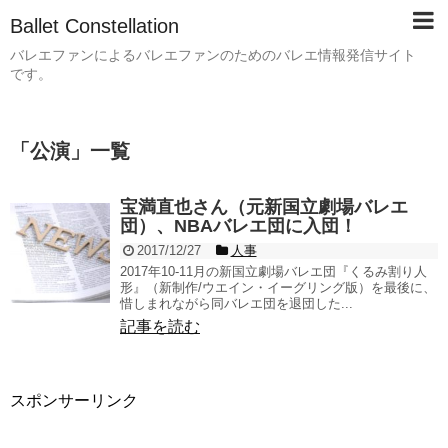
Ballet Constellation
バレエファンによるバレエファンのためのバレエ情報発信サイト
です。
「
公演
」
一覧
宝満直也さん（元新国立劇場バレエ
団）、NBAバレエ団に入団！
2017/12/27
人事
2017年10-11月の新国立劇場バレエ団『くるみ割り人
形』（新制作/ウエイン・イーグリング版）を最後に、
惜しまれながら同バレエ団を退団した...
記事を読む
スポンサーリンク